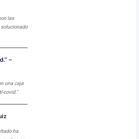
son las
 solucionado
.” –
on una caja
-covid."
uiz
ultado ha