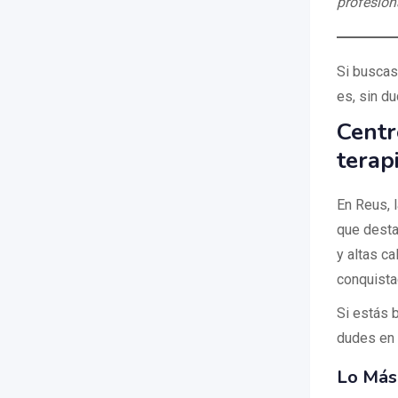
profesiona
Si buscas 
es, sin du
Centr
terap
En Reus, 
que desta
y altas ca
conquista
Si estás 
dudes en v
Lo Más