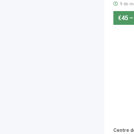
9 de m
€
45
–
Centre de