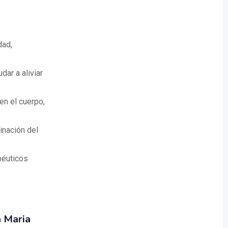
dad,
dar a aliviar
 en el cuerpo,
inación del
péuticos
 Maria