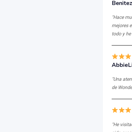
Benite
"Hace muc
mejores e
todo y he
AbbieL
"Una aten
de Wonder
"He visit