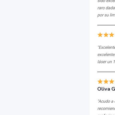
sido excel
raro dada 
por su li
"Excelente
excelente
láser un 
Oliva G
"Acudo a 
recomiend