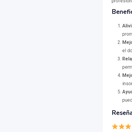
profesion
Benefic
Aliv
prom
Mejo
el do
Rela
perm
Mejo
inso
Ayud
pued
Reseña