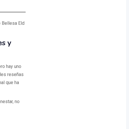
e Bellesa Eld
es y
ero hay uno
les reseñas
nal que ha
nestar, no