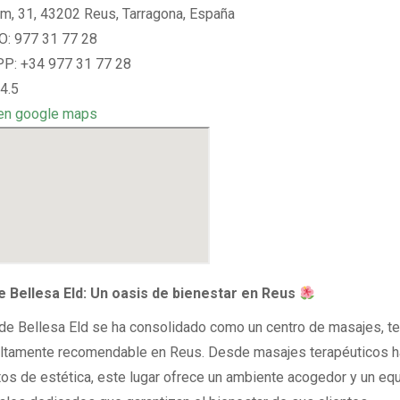
im, 31, 43202 Reus, Tarragona, España
: 977 31 77 28
: +34 977 31 77 28
4.5
en google maps
e Bellesa Eld: Un oasis de bienestar en Reus
 de Bellesa Eld se ha consolidado como un centro de masajes, te
altamente recomendable en Reus. Desde masajes terapéuticos h
tos de estética, este lugar ofrece un ambiente acogedor y un eq