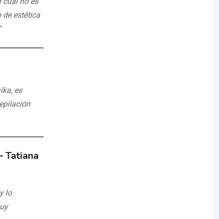
o cual no es
o de estética
"
ika, es
depilación
 –
Tatiana
y lo
muy