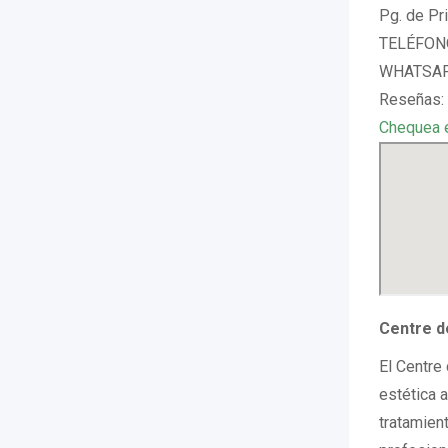
Pg. de Pr
TELÉFONO
WHATSAPP
Reseñas: 
Chequea 
Centre d
El Centre
estética 
tratamien