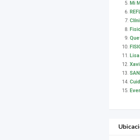
Mi 
REF
Clín
Fisi
Quet
FISI
Lis
Xavi
SAN
Cuid
Ever
Ubicac