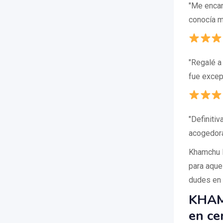
"Me encan
conocía m
"Regalé a
fue excep
"Definiti
acogedora
Khamchu M
para aque
dudes en 
KHAM
en ce