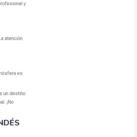
rofesional y
La atención
tmósfera es
s un destino
al. ¡No
NDÉS