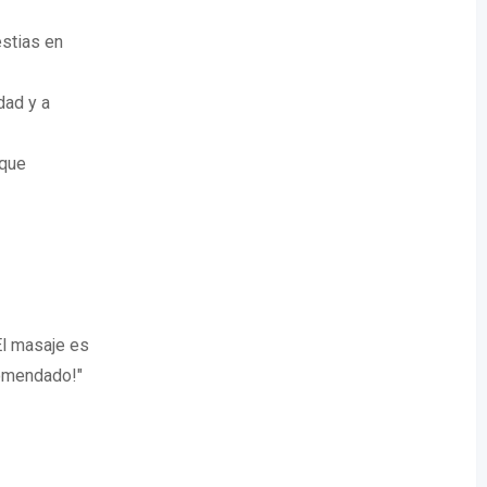
estias en
dad y a
 que
El masaje es
comendado!"