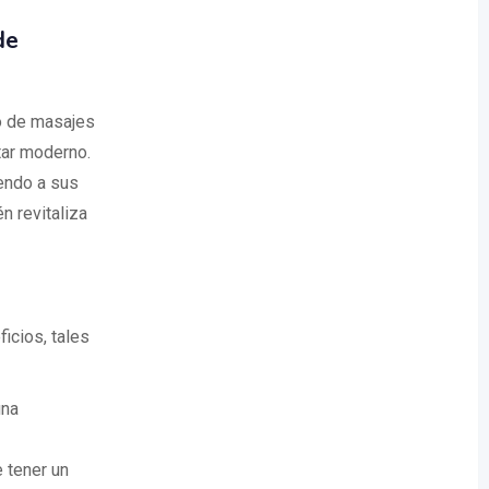
de
o de masajes
tar moderno.
iendo a sus
n revitaliza
icios, tales
una
 tener un