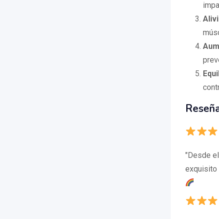
impa
Aliv
músc
Aume
prev
Equi
cont
Reseña
"Desde el
exquisito