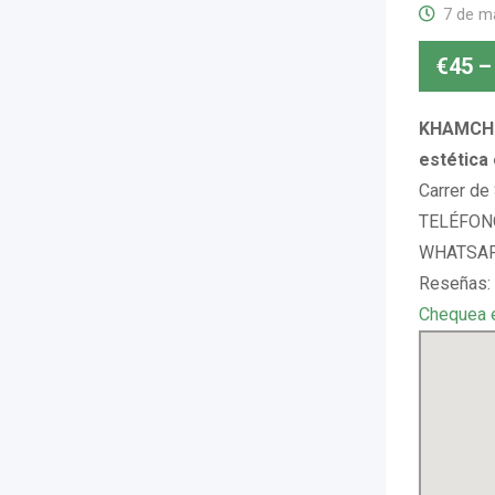
7 de m
€
45
–
KHAMCHU
estética
Carrer de
TELÉFONO
WHATSAPP
Reseñas:
Chequea 