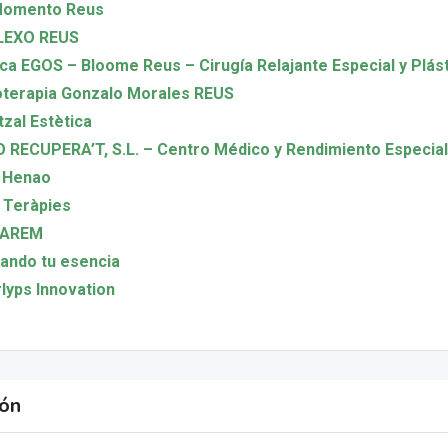
Momento Reus
LEXO REUS
ica EGOS – Bloome Reus – Cirugía Relajante Especial y Plás
oterapia Gonzalo Morales REUS
zal Estètica
O RECUPERA’T, S.L. – Centro Médico y Rendimiento Especial
a Henao
 Teràpies
AREM
ando tu esencia
lyps Innovation
ión