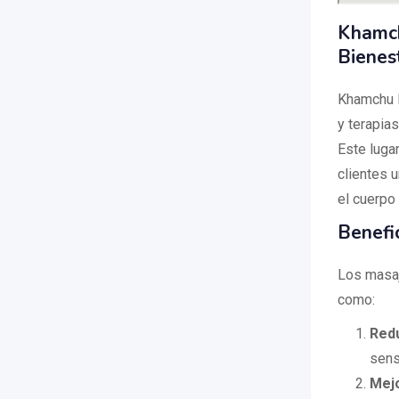
Khamch
Bienes
Khamchu M
y terapia
Este lugar
clientes u
el cuerpo 
Benefi
Los masaj
como:
Redu
sens
Mejo