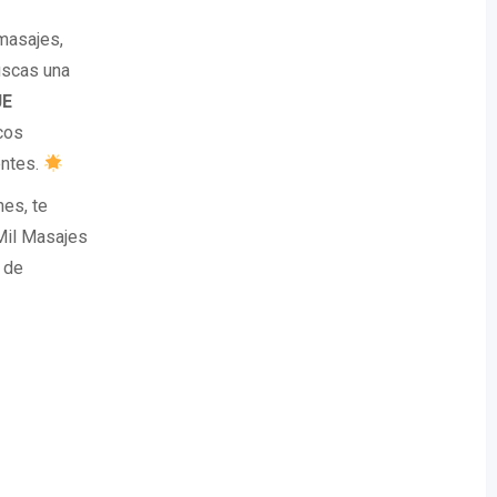
masajes,
uscas una
E
cos
entes.
es, te
Mil Masajes
 de