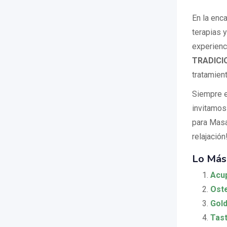
En la enc
terapias 
experienc
TRADICI
tratamien
Siempre e
invitamos
para Masa
relajación
Lo Más
Acup
Oste
Gold
Tast