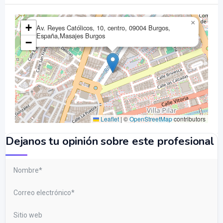
×
+
Av. Reyes Católicos, 10, centro, 09004 Burgos,
España,Masajes Burgos
−
Leaflet
|
©
OpenStreetMap
contributors
Dejanos tu opinión sobre este profesional