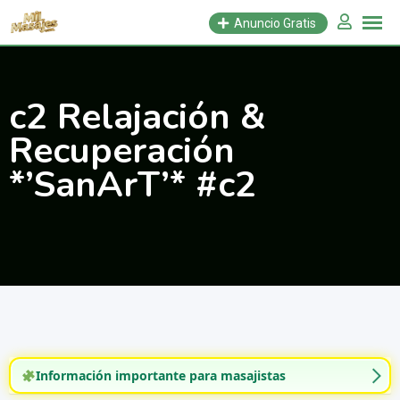
Saltar
Anuncio Gratis
al
contenido
c2 Relajación &
Recuperación
*’SanArT’* #c2
Información importante para masajistas