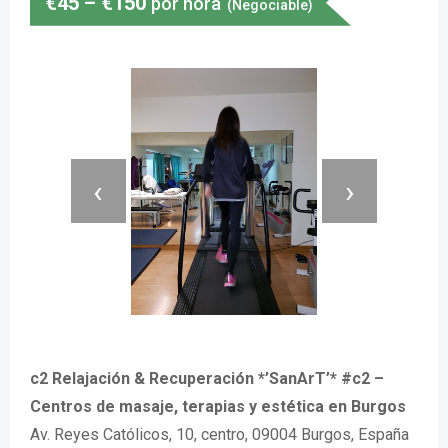
€
45
–
€
150
por hora
(Negociable)
‹
›
c2 Relajación & Recuperación *’SanArT’* #c2 –
Centros de masaje, terapias y estética en Burgos
Av. Reyes Católicos, 10, centro, 09004 Burgos, España