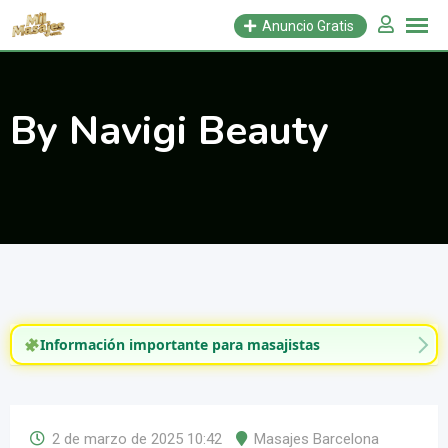
Saltar
Anuncio Gratis
al
contenido
By Navigi Beauty
Información importante para masajistas
2 de marzo de 2025 10:42
Masajes Barcelona