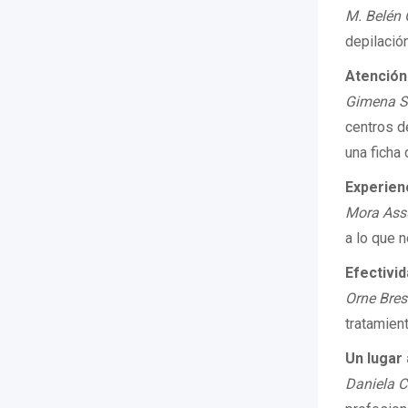
M. Belén 
depilació
Atención 
Gimena S
centros d
una ficha 
Experien
Mora As
a lo que 
Efectivi
Orne Bre
tratamien
Un lugar
Daniela C