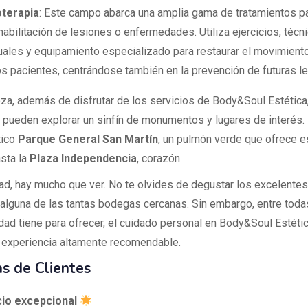
oterapia
: Este campo abarca una amplia gama de tratamientos pa
ehabilitación de lesiones o enfermedades. Utiliza ejercicios, técn
ales y equipamiento especializado para restaurar el movimiento 
os pacientes, centrándose también en la prevención de futuras l
a, además de disfrutar de los servicios de Body&Soul Estética,
s pueden explorar un sinfín de monumentos y lugares de interés.
ico
Parque General San Martín
, un pulmón verde que ofrece e
asta la
Plaza Independencia
, corazón
dad, hay mucho que ver. No te olvides de degustar los excelentes
 alguna de las tantas bodegas cercanas. Sin embargo, entre toda
udad tiene para ofrecer, el cuidado personal en Body&Soul Estéti
experiencia altamente recomendable.
s de Clientes
cio excepcional