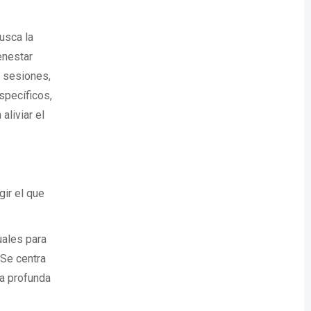
usca la
enestar
s sesiones,
specíficos,
liviar el
gir el que
uales para
 Se centra
na profunda