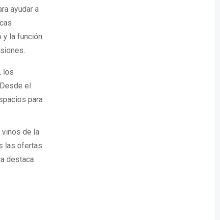
ra ayudar a
icas
y la función
esiones.
 los
 Desde el
spacios para
 vinos de la
s las ofertas
ca destaca