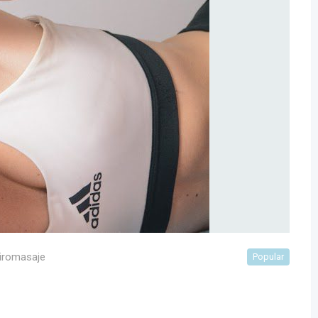
iromasaje
Popular