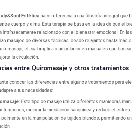
ody&Soul Estética
hace referencia a una filosofía integral que b
entre cuerpo y alma. Esta terapia se basa en la idea de que el bi
tá intrínsecamente relacionado con el bienestar emocional. En la
an masajes de diversas técnicas, desde relajantes hasta más e
uiromasaje, el cual implica manipulaciones manuales que buscan a
jorar la circulación.
ncias entre Quiromasaje y otros tratamientos
ante conocer las diferencias entre algunos tratamientos para ele
adapte a tus necesidades:
romasaje
: Este tipo de masaje utiliza diferentes maniobras man
ar tensiones, mejorar la circulación sanguínea y reducir el estrés.
cipalmente en la manipulación de tejidos blandos, permitiendo u
ación.