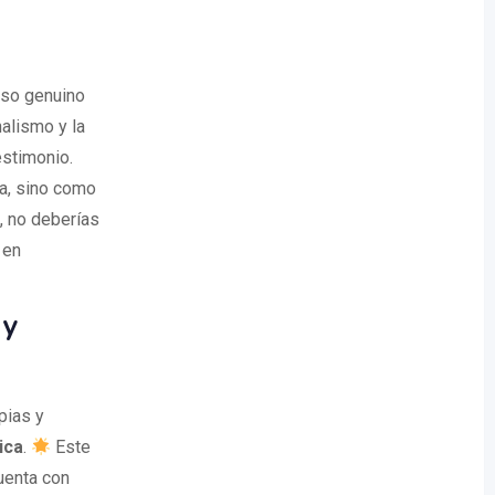
iso genuino
nalismo y la
stimonio.
ca, sino como
, no deberías
 en
 y
pias y
ica
.
Este
uenta con