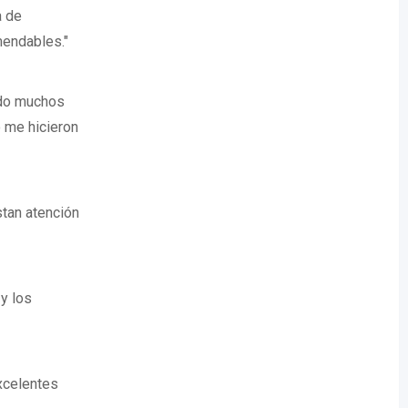
a de
mendables."
ado muchos
o me hicieron
stan atención
y los
xcelentes