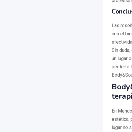
profesion
Conclu
Las reseñ
con el bie
efectivid
Sin duda,
un lugar 
perderte 
Body&Soul
Body&
terap
En Mendoz
estética,
lugar no 