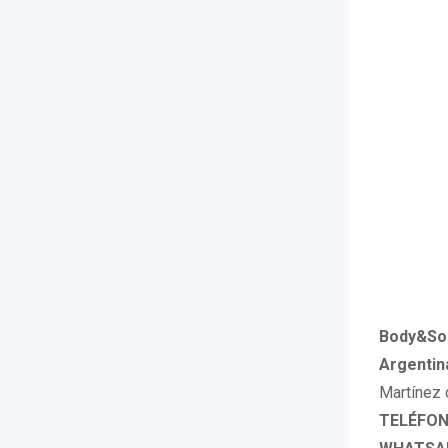
Body&Sou
Argentin
Martínez
TELÉFONO