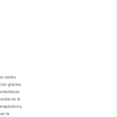
 un centro
ción gracias
 embellecer
ordial en la
erapéuticos,
er la