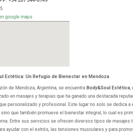
P: +54 261 544-6149
 5
en google maps
l Estética: Un Refugio de Bienestar en Mendoza
azón de Mendoza, Argentina, se encuentra
Body&Soul Estética
,
zado en masajes y terapias que ha ganado una destacada reputa
que personalizado y profesional. Este lugar no solo se dedica a
 sino que también promueve el bienestar integral, lo cual es prim
rna. Entre sus servicios se ofrecen diversos tipos de masajes t
ara ayudar con el estrés, las tensiones musculares y para promov