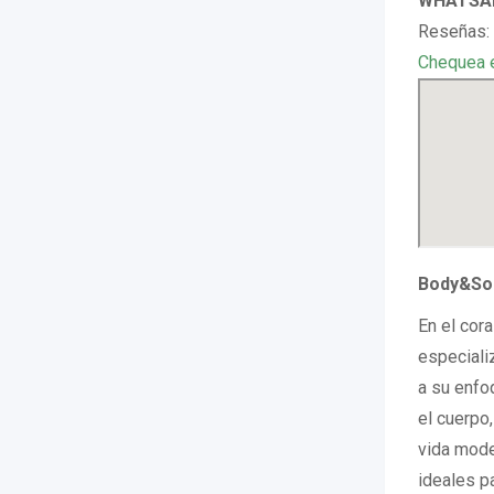
WHATSAP
Reseñas:
Chequea 
Body&Sou
En el cor
especiali
a su enfo
el cuerpo,
vida mode
ideales p