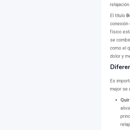
relajación.
El título
B
conexión 
físico es
se combin
como el q
dolor y me
Difere
Es import
mejor se 
Qui
alivi
prin
relaj