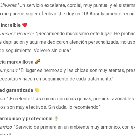
Olivares
: "Un servicio excelente, cordial, muy puntual y el sistem
n me parece súper efectivo. ¡Le doy un 10! Absolutamente reco
increíble
anchez Pennesi
: "¡Recomiendo muchísimo este lugar! He prob
e depilación y aquí me dedicaron atención personalizada, inclus
de seguimiento. Volveré sin duda."
cia maravillosa
sumpcao
: "El lugar es hermoso y las chicas son muy atentas, pre
necesitas y hacen un seguimiento de cada tratamiento."
dad garantizada
ssa
: "¡Excelente! Las chicas son unas genias, precios razonables 
tos son muy efectivos. Sin duda, lo recomiendo."
 armónico y profesional
arrizo
: "Servicio de primera en un ambiente muy armónico, con e