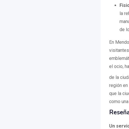
Fisi
la r
manu
de l
En Mendoz
visitante
emblemát
el ocio, h
de la ciu
región en
que la ci
como una 
Reseña
Un servi