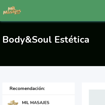
Saltar
al
contenido
Body&Soul Estética
Recomendación:
MIL MASAJES