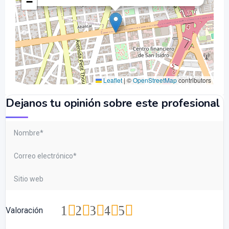
−
Leaflet
|
©
OpenStreetMap
contributors
Dejanos tu opinión sobre este profesional
1
2
3
4
5
Valoración