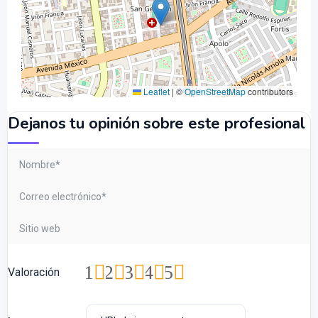
Leaflet
|
©
OpenStreetMap
contributors
Dejanos tu opinión sobre este profesional
1
2
3
4
5
Valoración