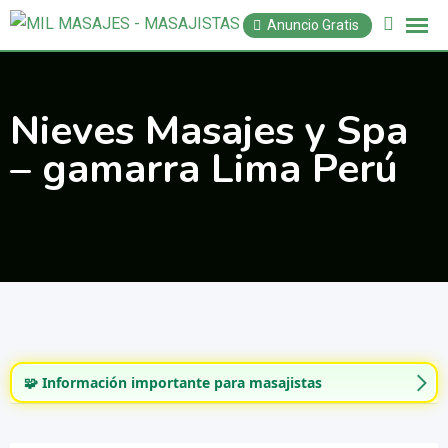
Saltar
Anuncio Gratis
al
contenido
Nieves Masajes y Spa
– gamarra Lima Perú
🧩 Información importante para masajistas