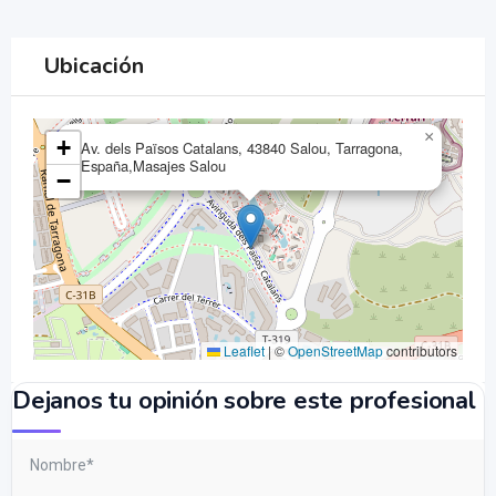
Ubicación
×
+
Av. dels Països Catalans, 43840 Salou, Tarragona,
España,Masajes Salou
−
Leaflet
|
©
OpenStreetMap
contributors
Dejanos tu opinión sobre este profesional