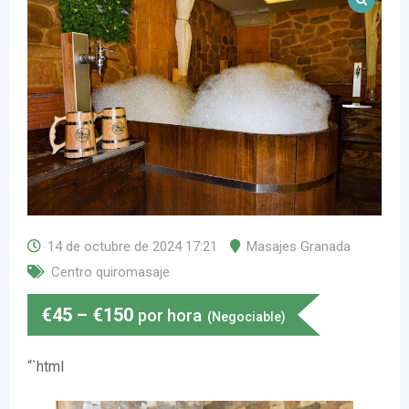
14 de octubre de 2024 17:21
Masajes Granada
Centro quiromasaje
€
45
–
€
150
por hora
(Negociable)
“`html