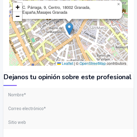
×
+
C. Párraga, 9, Centro, 18002 Granada,
España,Masajes Granada
−
Leaflet
|
©
OpenStreetMap
contributors
Dejanos tu opinión sobre este profesional