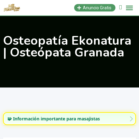
Saltar
Anuncio Gratis
al
contenido
Osteopatía Ekonatura
| Osteópata Granada
🧩 Información importante para masajistas