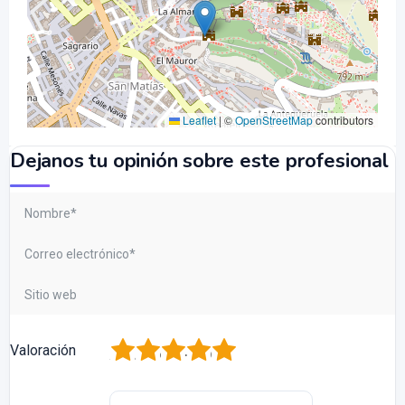
Leaflet
|
©
OpenStreetMap
contributors
Dejanos tu opinión sobre este profesional
1
2
3
4
5
Valoración