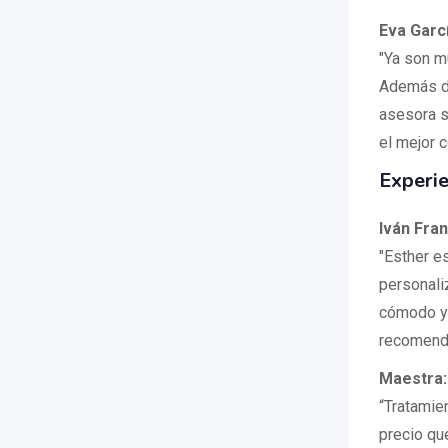
Eva Garc
"Ya son m
Además de
asesora s
el mejor 
Experie
Iván Fra
"Esther e
personaliz
cómodo y 
recomend
Maestra:
“Tratamie
precio qu