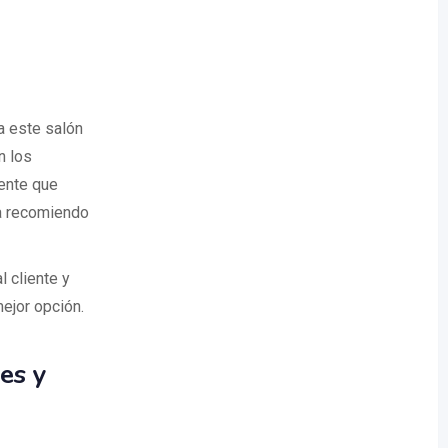
 a este salón
n los
iente que
la recomiendo
 cliente y
ejor opción.
es y