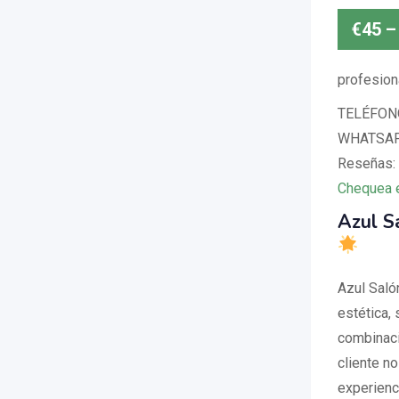
€
45
–
profesion
TELÉFONO
WHATSAPP
Reseñas: 
Chequea 
Azul S
Azul Saló
estética,
combinaci
cliente n
experienci