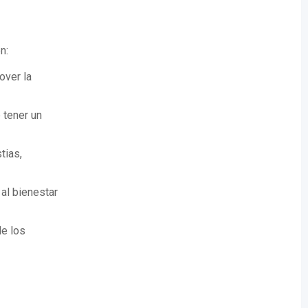
n:
over la
 tener un
tias,
 al bienestar
de los