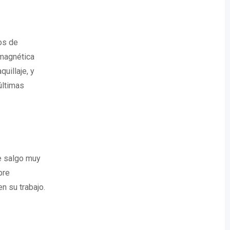
os de
omagnética
uillaje, y
últimas
re salgo muy
pre
 su trabajo.