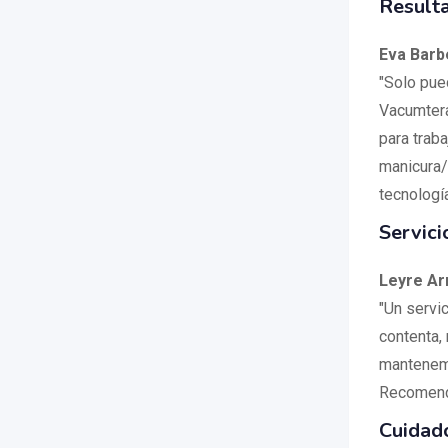
Result
Eva Barb
"Solo pue
Vacumtera
para trab
manicura/
tecnologí
Servici
Leyre Ar
"Un servi
contenta,
mantenemo
Recomend
Cuidad