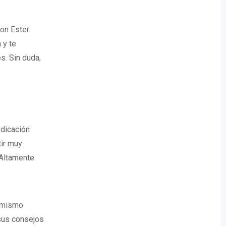
on Ester.
 y te
s. Sin duda,
edicación
tir muy
 Altamente
l mismo
sus consejos