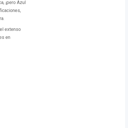
a, ¡pero Azul
ficaciones,
ra.
el extenso
es en