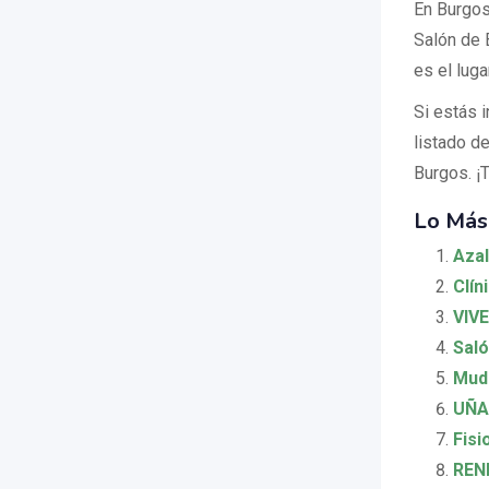
En Burgos
Salón de 
es el luga
Si estás 
listado d
Burgos. ¡
Lo Más
Azal
Clín
VIVE
Sal
Mud
UÑA
Fisi
REN