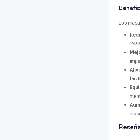
Benefic
Los masaj
Redu
relaj
Mejo
impa
Aliv
facil
Equi
ment
Aume
músc
Reseña