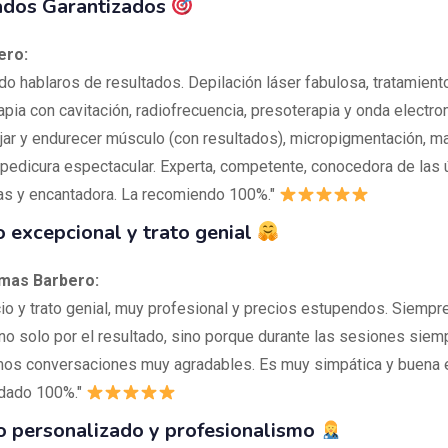
ados Garantizados
ero:
do hablaros de resultados. Depilación láser fabulosa, tratamient
pia con cavitación, radiofrecuencia, presoterapia y onda electr
ajar y endurecer músculo (con resultados), micropigmentación, maq
pedicura espectacular. Experta, competente, conocedora de las 
as y encantadora. La recomiendo 100%."
o excepcional y trato genial
mas Barbero:
cio y trato genial, muy profesional y precios estupendos. Siemp
 no solo por el resultado, sino porque durante las sesiones siem
s conversaciones muy agradables. Es muy simpática y buena en
ado 100%."
o personalizado y profesionalismo