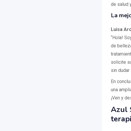
de salud 
La mejo
Luisa Ar
“Hola! Soy
de bellez
tratamien
solicite s
sin dudar
En conclu
una ampli
¡Ven y de
Azul 
terap