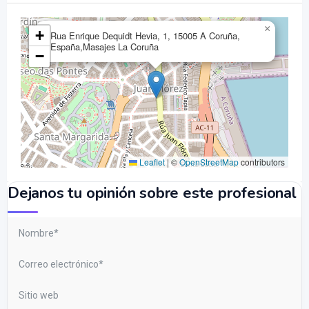
×
+
Rua Enrique Dequidt Hevia, 1, 15005 A Coruña,
España,Masajes La Coruña
−
Leaflet
|
©
OpenStreetMap
contributors
Dejanos tu opinión sobre este profesional