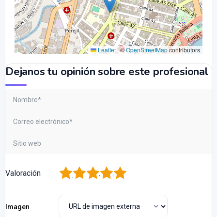
Leaflet
|
©
OpenStreetMap
contributors
Dejanos tu opinión sobre este profesional
1
2
3
4
5
Valoración
Imagen