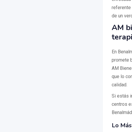
referente
de un ver
AM bi
terap
En Benalm
promete b
AM Bienest
que lo co
calidad.
Si estás 
centros e
Benalmáden
Lo Más