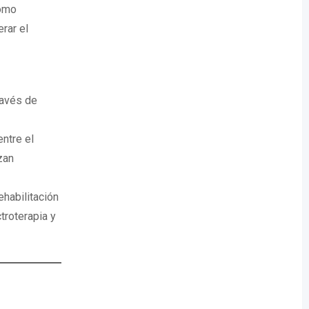
como
rar el
ravés de
ntre el
zan
ehabilitación
troterapia y