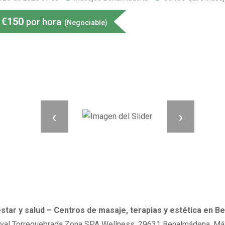
€
150
por hora
(Negociable)
‹
›
star y salud – Centros de masaje, terapias y estética en 
ival Torrequebrada Zona SPA Wellness, 29631 Benalmádena, Má