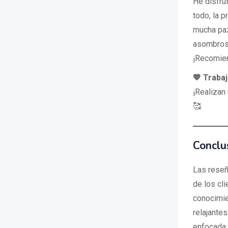
He disfru
todo, la p
mucha paz
asombroso
¡Recomie
💖 Traba
¡Realizan
🥰
Conclu
Las reseñ
de los cli
conocimie
relajante
enfocada 