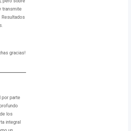
a, pero sobre
y transmite
… Resultados
s.
chas gracias!
 por parte
 profundo
de los
a integral
como un