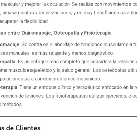
n muscular y mejorar la circulación. Se realiza con movimientos 
s, amasamientos y movilizaciones, y es muy beneficioso para libe
ecuperar la flexibilidad.
ias entre Quiromasaje, Osteopatía y Fisioterapia
romasaje
: Se centra en el abordaje de tensiones musculares a t
icas manuales, es más relajante y menos diagnóstico.
eopatía
: Es un enfoque más completo que considera la relación e
ema musculoesquelético y la salud general. Los osteópatas utili
pulaciones para corregir problemas mecánicos.
oterapia
: Tiene un enfoque clínico y terapéutico enfocado en la r
evención de lesiones. Los fisioterapeutas utilizan ejercicios, elec
s métodos.
s de Clientes