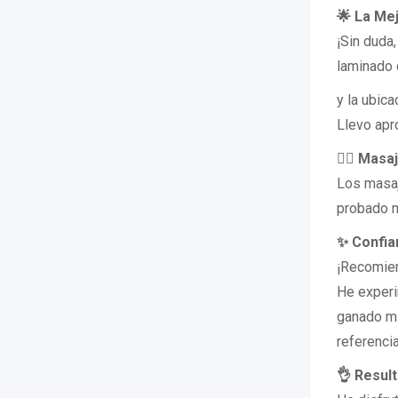
🌟 La Me
¡Sin duda
laminado 
y la ubica
Llevo apr
💆‍♀️ Mas
Los masaj
probado m
✨ Confia
¡Recomien
He experi
ganado mi
referencia
👌 Result