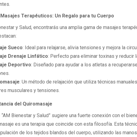
ntes.
 Masajes Terapéuticos: Un Regalo para tu Cuerpo
nestar y Salud, encontrarás una amplia gama de masajes terapéu
estacan:
aje Sueco
: Ideal para relajarse, alivia tensiones y mejora la circu
je Drenaje Linfático
: Perfecto para eliminar toxinas y reducir 
aje Deportivo
: Diseñado para ayudar a los atletas a recuperarse
ones.
romasaje
: Un método de relajación que utiliza técnicas manuales 
res musculares y tensiones.
tancia del Quiromasaje
 “AM Bienestar y Salud” sugiere una fuerte conexión con el bienes
masaje es una terapia que coincide con esta filosofía. Esta técn
pulación de los tejidos blandos del cuerpo, utilizando las manos 