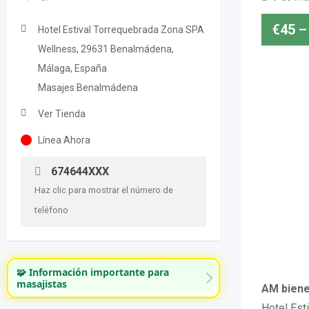
€
45
–
Hotel Estival Torrequebrada Zona SPA
Wellness, 29631 Benalmádena,
Málaga, España
Masajes Benalmádena
Ver Tienda
Línea Ahora
674644XXX
Haz clic para mostrar el número de
teléfono
🧩 Información importante para
masajistas
AM biene
Hotel Est