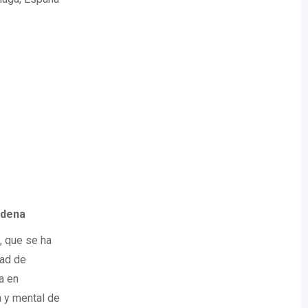
ádena
, que se ha
dad de
a en
a y mental de