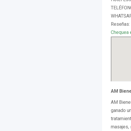
TELÉFONO
WHATSAPP
Reseñas:
Chequea 
AM Biene
AM Bienes
ganado un
tratamien
masajes, 