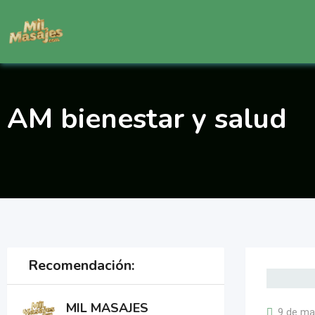
Saltar
al
contenido
AM bienestar y salud
Recomendación:
MIL MASAJES
9 de ma