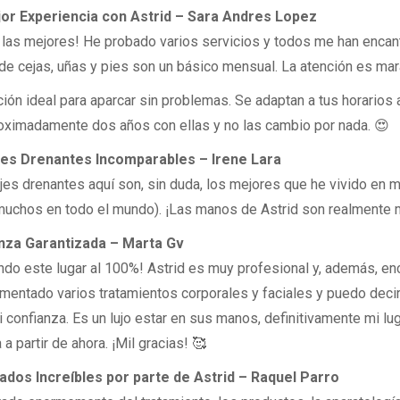
jor Experiencia con Astrid – Sara Andres Lopez
, las mejores! He probado varios servicios y todos me han encan
de cejas, uñas y pies son un básico mensual. La atención es mar
ción ideal para aparcar sin problemas. Se adaptan a tus horarios 
oximadamente dos años con ellas y no las cambio por nada. 😍
ajes Drenantes Incomparables – Irene Lara
es drenantes aquí son, sin duda, los mejores que he vivido en mi
uchos en todo el mundo). ¡Las manos de Astrid son realmente 
nza Garantizada – Marta Gv
do este lugar al 100%! Astrid es muy profesional y, además, en
mentado varios tratamientos corporales y faciales y puedo deci
 confianza. Es un lujo estar en sus manos, definitivamente mi lu
 a partir de ahora. ¡Mil gracias! 🥰
ados Increíbles por parte de Astrid – Raquel Parro