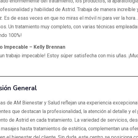
tado enormemente del tratamiento, los productos, la aparatologí
rofesionalidad y habilidad de Astrid. Trabaja de manera increíble 
. Es de esas veces en que no miras el móvil ni para ver la hora
s. Un tratamiento muy completo, con varias técnicas empleada
ndo 100%!
jo Impecable – Kelly Brennan
 un trabajo impecable! Estoy súper satisfecha con mis uñas. ¡Mu
sión General
as de AM Bienestar y Salud reflejan una experiencia excepcional
entes que destacan la profesionalidad, la atención al detalle y el
nto de Astrid en cada tratamiento. La variedad de servicios, des
s masajes hasta tratamientos de estética, complementan una ofert
en el bienestar del cliente. Sin duda, este centro se posiciona 