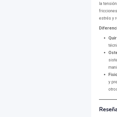
la tensió
friccione
estrés y r
Diferenc
Qui
técn
Ost
sist
mani
Fisi
y pr
otro
Reseña