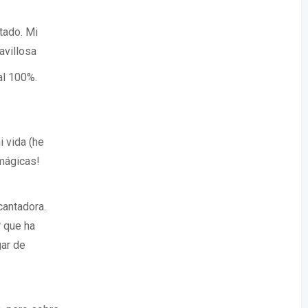
tado. Mi
avillosa
al 100%.
 vida (he
mágicas!
cantadora.
r que ha
gar de