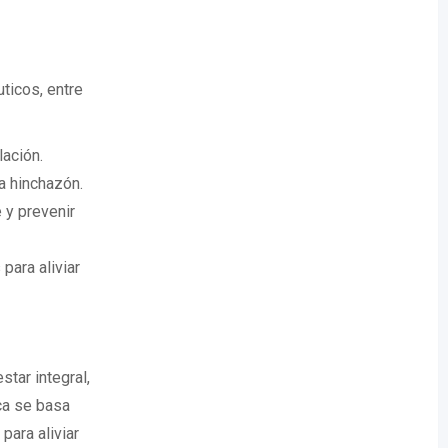
ticos, entre
lación.
la hinchazón.
 y prevenir
para aliviar
tar integral,
ica se basa
para aliviar