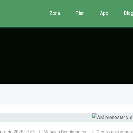
Zona
Plan
App
Blo
rzo de 2025 07:56
Masajes Benalmádena
Centro quiromasaj