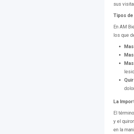
sus visita
Tipos de
En AM Bie
los que d
Mas
Masa
Mas
lesi
Qui
dolo
La Impor
El término
y el quiro
en la mani