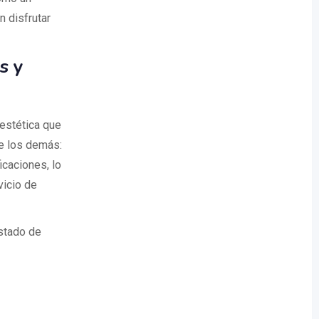
 disfrutar
s y
estética que
re los demás:
icaciones, lo
vicio de
istado de