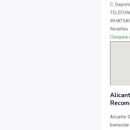
C. Deport
TELÉFONO
WHATSAPP
Reseñas:
Chequea 
Alican
Recom
Alicante 
bienestar 