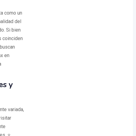
ta como un
alidad del
o. Si bien
s coinciden
 buscan
ax en
a
es y
nte variada,
isitar
nte
es. ⭐️