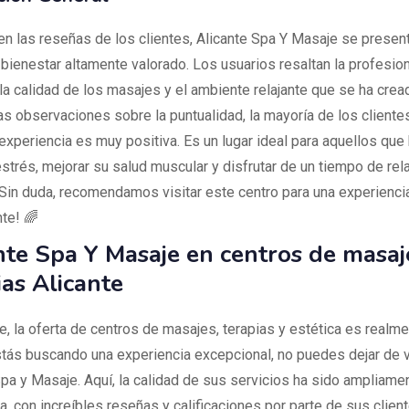
n las reseñas de los clientes, Alicante Spa Y Masaje se presen
 bienestar altamente valorado. Los usuarios resaltan la profesion
la calidad de los masajes y el ambiente relajante que se ha cread
as observaciones sobre la puntualidad, la mayoría de los cliente
 experiencia es muy positiva. Es un lugar ideal para aquellos que
 estrés, mejorar su salud muscular y disfrutar de un tiempo de rel
 ¡Sin duda, recomendamos visitar este centro para una experienci
nte! 🌈
nte Spa Y Masaje en centros de masaj
ias Alicante
e, la oferta de centros de masajes, terapias y estética es realme
stás buscando una experiencia excepcional, no puedes dejar de v
Spa y Masaje. Aquí, la calidad de sus servicios ha sido ampliame
, con increíbles reseñas y calificaciones por parte de sus client