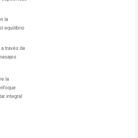
n la
l equilibrio
 a través de
 masajes
re la
 enfoque
ar integral