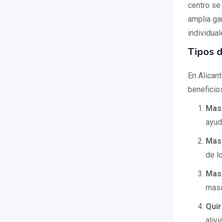
centro se 
amplia ga
individual
Tipos d
En Alican
beneficio
Mas
ayuda
Masa
de l
Masa
masa
Qui
aliv