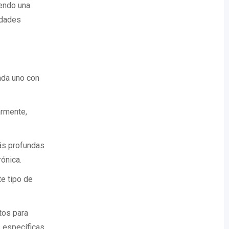
iendo una
idades
ada uno con
armente,
ás profundas
rónica.
te tipo de
tos para
s específicas