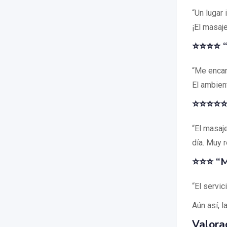
“Un lugar 
¡El masaj
⭐⭐⭐⭐ “
“Me encan
El ambien
⭐⭐⭐⭐⭐ 
“El masaj
día. Muy 
⭐⭐⭐ “Me
“El servic
Aún así, l
Valora