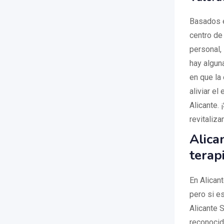
Basados e
centro de
personal, 
hay algun
en que la
aliviar el
Alicante.
revitaliza
Alica
terap
En Alicant
pero si e
Alicante 
reconocida