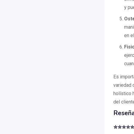
y pu
Ost
mani
en e
Fisi
ejer
cuan
Es importa
variedad 
holístico 
del client
Reseña
⭐⭐⭐⭐⭐ 