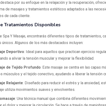
destaca por su enfoque en la relajación y la recuperación, ofrec
ma de masajes y tratamientos estéticos adaptados a las neces
es de cada cliente.
e Tratamientos Disponibles
te Spa Y Masaje, encontrarás diferentes tipos de tratamientos, c
s únicos. Algunos de los más destacados incluyen:
aje Deportivo
: Ideal para aquellos que practican ejercicio regul
ndo a aliviar la tensión muscular y mejorar la flexibilidad.
je de Tejido Profundo
: Este masaje se centra en las capas m
os músculos y el tejido conectivo, ayudando a liberar la tensión c
je Relajante
: Diseñado para reducir el estrés y la ansiedad, es
je utiliza movimientos suaves y envolventes.
romasaje
: Una técnica manual que combina diferentes movimien
iar el dolor y mejorar la circulación. Se hace a través de maniobra