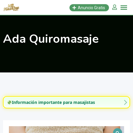
Saltar
Anuncio Gratis
al
contenido
Ada Quiromasaje
Información importante para masajistas