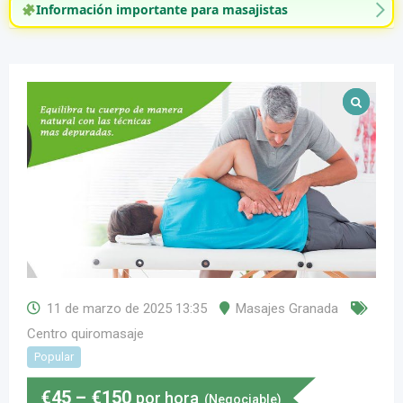
Información importante para masajistas
11 de marzo de 2025 13:35
Masajes Granada
Centro quiromasaje
Popular
€
45
–
€
150
por hora
(Negociable)