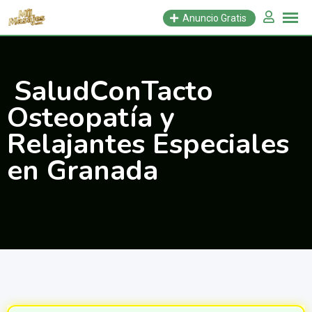
Saltar
Anuncio Gratis
al
contenido
️ SaludConTacto ️
Osteopatía y
Relajantes Especiales
en Granada