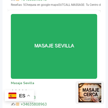
Reseñas: 5Chequea en google mapsOUTCALL MASSAGE: Tu Centro de masaj
Masaje Sevilla
★
★
★
★
★
ES
635808963
✍
+34635808963