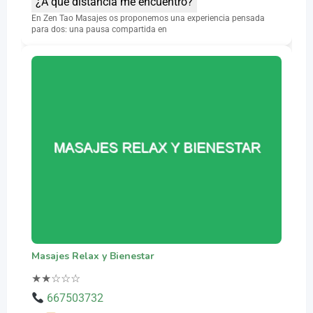
¿A qué distancia me encuentro?
En Zen Tao Masajes os proponemos una experiencia pensada
para dos: una pausa compartida en
Masajes Relax y Bienestar
★
★
☆
☆
☆
667503732