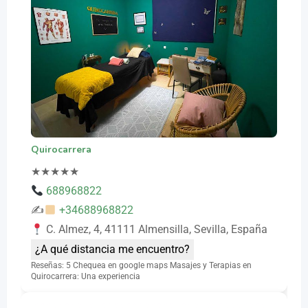
Quirocarrera
★
★
★
★
★
688968822
✍
+34688968822
C. Almez, 4, 41111 Almensilla, Sevilla, España
¿A qué distancia me encuentro?
Reseñas: 5 Chequea en google maps Masajes y Terapias en
Quirocarrera: Una experiencia