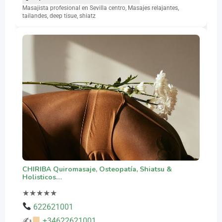
Masajista profesional en Sevilla centro, Masajes relajantes,
tailandes, deep tisue, shiatz
CHIRIBA Quiromasaje, Osteopatía, Shiatsu &
Holisticos…
★
★
★
★
★
622621001
✍
+34622621001