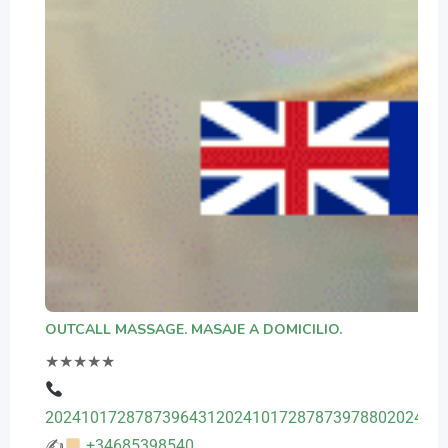
OUTCALL MASSAGE. MASAJE A DOMICILIO.
★
★
★
★
★
20241017287873964312024101728787397880202410
✍
+34685398540