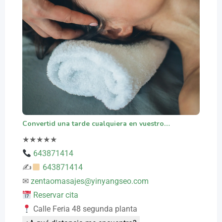
Convertid una tarde cualquiera en vuestro…
★
★
★
★
★
643871414
✍
643871414
✉
zentaomasajes@yinyangseo.com
Reservar cita
Calle Feria 48 segunda planta