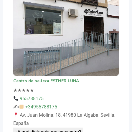
Centro de belleza ESTHER LUNA
★
★
★
★
★
955788175
✍
+34955788175
Av. Juan Molina, 18, 41980 La Algaba, Sevilla,
España
¿A qué distancia me encuentro?