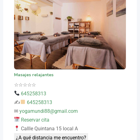
Masajes relajantes
☆
☆
☆
☆
☆
645258313
✍
645258313
✉
yogamundi88@gmail.com
Reservar cita
Callle Quintana 15 local A
¿A qué distancia me encuentro?