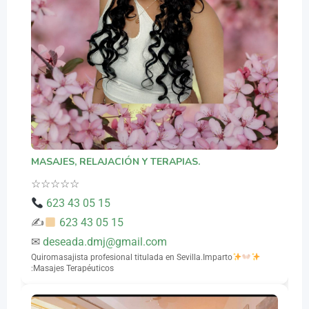
MASAJES, RELAJACIÓN Y TERAPIAS.
☆
☆
☆
☆
☆
623 43 05 15
✍
623 43 05 15
✉
deseada.dmj@gmail.com
Quiromasajista profesional titulada en Sevilla.Imparto
:Masajes Terapéuticos