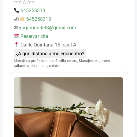
☆
☆
☆
☆
☆
645258313
✍
645258313
✉
yogamundi88@gmail.com
Reservar cita
Callle Quintana 15 local A
¿A qué distancia me encuentro?
Masajista profesional en Sevilla centro, Masajes relajantes,
tailandes, deep tisue, shiatz