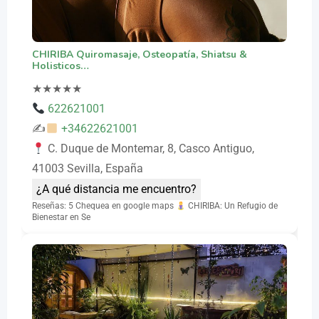
CHIRIBA Quiromasaje, Osteopatía, Shiatsu &
Holisticos…
★
★
★
★
★
622621001
✍
+34622621001
C. Duque de Montemar, 8, Casco Antiguo,
41003 Sevilla, España
¿A qué distancia me encuentro?
Reseñas: 5 Chequea en google maps
CHIRIBA: Un Refugio de
Bienestar en Se