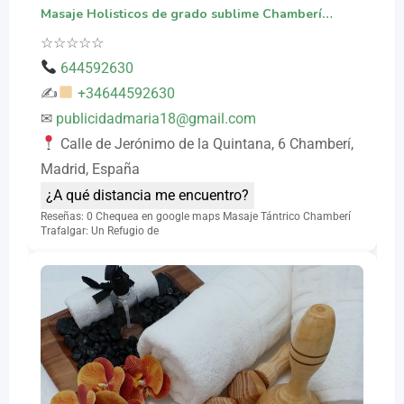
Masaje Holisticos de grado sublime Chamberí…
☆
☆
☆
☆
☆
644592630
✍
+34644592630
✉
publicidadmaria18@gmail.com
Calle de Jerónimo de la Quintana, 6 Chamberí,
Madrid, España
¿A qué distancia me encuentro?
Reseñas: 0 Chequea en google maps Masaje Tántrico Chamberí
Trafalgar: Un Refugio de