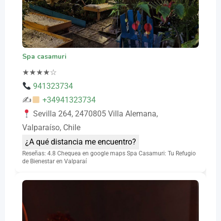
Spa casamuri
★
★
★
★
☆
941323734
✍
+34941323734
Sevilla 264, 2470805 Villa Alemana,
Valparaíso, Chile
¿A qué distancia me encuentro?
Reseñas: 4.8 Chequea en google maps Spa Casamuri: Tu Refugio
de Bienestar en Valparaí