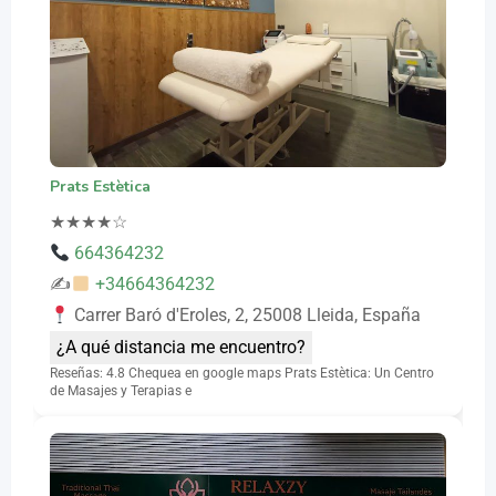
Prats Estètica
★
★
★
★
☆
664364232
✍
+34664364232
Carrer Baró d'Eroles, 2, 25008 Lleida, España
¿A qué distancia me encuentro?
Reseñas: 4.8 Chequea en google maps Prats Estètica: Un Centro
de Masajes y Terapias e