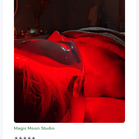
Magic Moon Studio
★
★
★
★
★