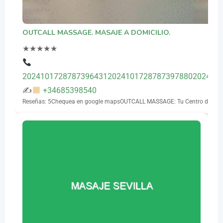
OUTCALL MASSAGE. MASAJE A DOMICILIO.
★
★
★
★
★
20241017287873964312024101728787397880202410
✍
+34685398540
Reseñas: 5Chequea en google mapsOUTCALL MASSAGE: Tu Centro de masaj