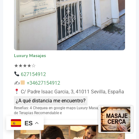
Luxury Masajes
★
★
★
★
☆
627154912
✍
+34627154912
C/ Padre Isaac Garcia, 3, 41011 Sevilla, España
¿A qué distancia me encuentro?
Reseñas: 4 Chequea en google maps Luxury Masajes: Un Centro
de Terapias Recomendable e
ES