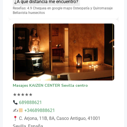
¿A qué distancia me encuentro?
Reseñas: 4.9 Chequea en google maps Osteopatía y Quiromasaje
Bellavista huesecitos
Masajes KAIZEN CENTER Sevilla centro
★
★
★
★
★
689888621
✍
+34689888621
C. Arjona, 11B, 8A, Casco Antiguo, 41001
Sevilla, España