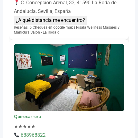
C. Concepcion Arenal, 33, 41590 La Roda de
Andalucía, Sevilla, España
¿A qué distancia me encuentro?
Reseñas: 5 Chequea en google maps Risala Wellness Masajes y
Manicura Salon - La Roda d
Quirocarrera
★
★
★
★
★
688968822