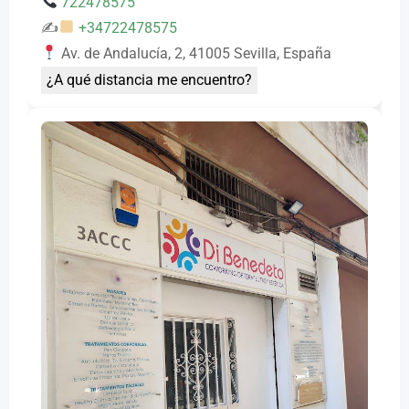
722478575
✍
+34722478575
Av. de Andalucía, 2, 41005 Sevilla, España
¿A qué distancia me encuentro?