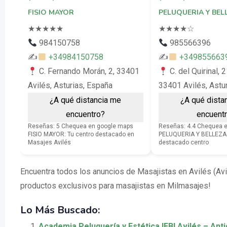
FISIO MAYOR
PELUQUERIA Y BEL
★
★
★
★
★
★
★
★
★
☆
984150758
985566396
✍
+34984150758
✍
+349855663
C. Fernando Morán, 2, 33401
C. del Quirinal, 2
Avilés, Asturias, España
33401 Avilés, Astu
¿A qué distancia me
¿A qué dista
encuentro?
encuent
Reseñas: 5 Chequea en google maps
Reseñas: 4.4 Chequea 
FISIO MAYOR: Tu centro destacado en
PELUQUERIA Y BELLEZA
Masajes Avilés
destacado centro
Encuentra todos los anuncios de Masajistas en Avilés (Avi
productos exclusivos para masajistas en Milmasajes!
Lo Más Buscado:
Academia Peluquería y Estética IEBI Avilés – Ant