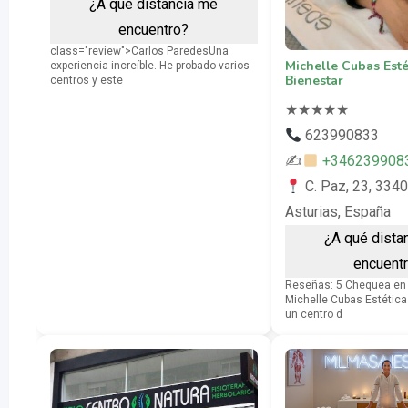
¿A qué distancia me
encuentro?
class="review">Carlos ParedesUna
Michelle Cubas Esté
experiencia increíble. He probado varios
Bienestar
centros y este
★
★
★
★
★
623990833
✍
+346239908
C. Paz, 23, 3340
Asturias, España
¿A qué dista
encuent
Reseñas: 5 Chequea en
Michelle Cubas Estética
un centro d