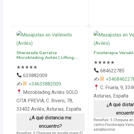
Sherezade Garralva
Fisioterapia Versall
Microblading Avilés | Lifting…
★
★
★
★
★
★
★
★
★
★
684622785
633882009
✍
+346846227
✍
+34633882009
C. Fruela, 9, 334
Microblading Avilés SOLO
Asturias, España
CITA PREVIA, C. Rivero, 78,
¿A qué dista
33402 Avilés, Asturias, España
encuent
¿A qué distancia me
Reseñas: 5 Chequea en 
centro Fisioterapia Vers
encuentro?
establecimie
Reseñas: 5 Chequea en google maps El