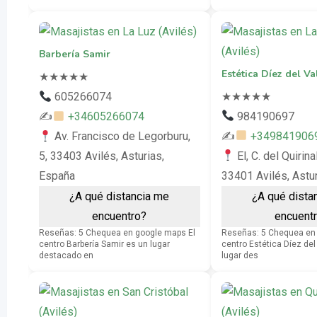
Barbería Samir
Estética Díez del Va
★
★
★
★
★
★
★
★
★
★
605266074
984190697
✍
+34605266074
✍
+349841906
Av. Francisco de Legorburu,
El, C. del Quirina
5, 33403 Avilés, Asturias,
33401 Avilés, Astu
España
¿A qué dista
¿A qué distancia me
encuent
encuentro?
Reseñas: 5 Chequea en 
Reseñas: 5 Chequea en google maps El
centro Estética Díez del
centro Barbería Samir es un lugar
lugar des
destacado en