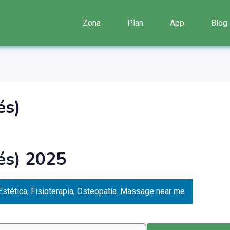
Zona
Plan
App
Blog
és)
lés) 2025
Estética, Fisioterapia, Osteopatía. Massage near me