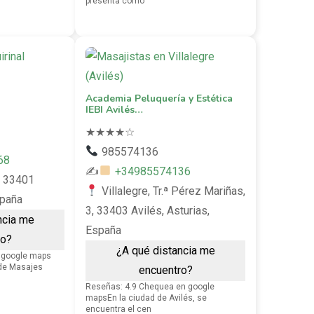
presenta como
Academia Peluquería y Estética
IEBI Avilés…
★
★
★
★
☆
985574136
68
✍
+34985574136
, 33401
Villalegre, Tr.ª Pérez Mariñas,
spaña
3, 33403 Avilés, Asturias,
ncia me
España
ro?
¿A qué distancia me
 google maps
 de Masajes
encuentro?
Reseñas: 4.9 Chequea en google
mapsEn la ciudad de Avilés, se
encuentra el cen