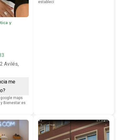
estableci
tica y
33
2 Avilés,
ncia me
ro?
 google maps
 y Bienestar es