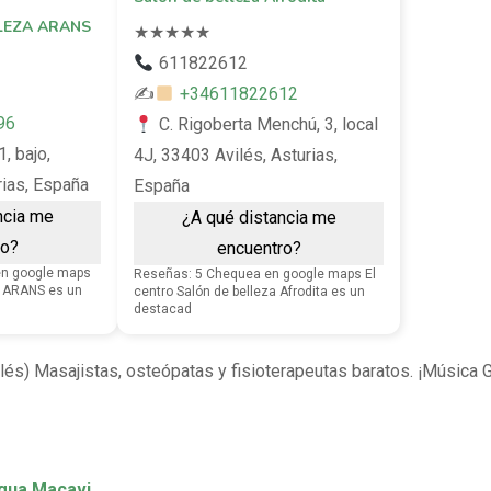
LEZA ARANS
★
★
★
★
★
611822612
✍
+34611822612
96
C. Rigoberta Menchú, 3, local
1, bajo,
4J, 33403 Avilés, Asturias,
rias, España
España
ncia me
¿A qué distancia me
ro?
encuentro?
en google maps
Reseñas: 5 Chequea en google maps El
 ARANS es un
centro Salón de belleza Afrodita es un
destacad
lés) Masajistas, osteópatas y fisioterapeutas baratos. ¡Música G
igua Macavi