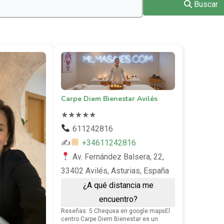
Buscar
Carpe Diem Bienestar Avilés
★
★
★
★
★
611242816
✍
+34611242816
Av. Fernández Balsera, 22,
33402 Avilés, Asturias, España
¿A qué distancia me
encuentro?
Reseñas: 5 Chequea en google mapsEl
centro Carpe Diem Bienestar es un