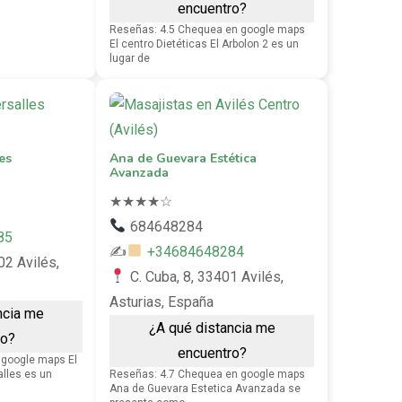
encuentro?
Reseñas: 4.5 Chequea en google maps
El centro Dietéticas El Arbolon 2 es un
lugar de
es
Ana de Guevara Estética
Avanzada
★
★
★
★
☆
684648284
85
✍
+34684648284
02 Avilés,
C. Cuba, 8, 33401 Avilés,
Asturias, España
ncia me
¿A qué distancia me
ro?
encuentro?
google maps El
alles es un
Reseñas: 4.7 Chequea en google maps
Ana de Guevara Estetica Avanzada se