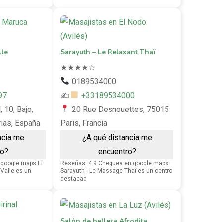
lle
Sarayuth – Le Relaxant Thaï
★
★
★
★
☆
0189534000
97
✍
+33189534000
l, 10, Bajo,
20 Rue Desnouettes, 75015
rias, España
Paris, Francia
ncia me
¿A qué distancia me
ro?
encuentro?
google maps El
Reseñas: 4.9 Chequea en google maps
 Valle es un
Sarayuth - Le Massage Thaï es un centro
destacad
Salón de belleza Afrodita