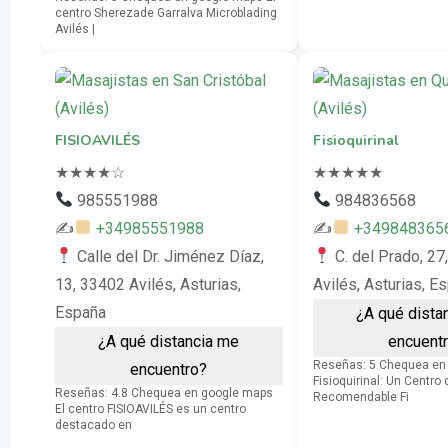
centro Sherezade Garralva Microblading
Avilés |
FISIOAVILÉS
Fisioquirinal
★
★
★
★
☆
★
★
★
★
★
985551988
984836568
✍
+34985551988
✍
+349848365
Calle del Dr. Jiménez Díaz,
C. del Prado, 27
13, 33402 Avilés, Asturias,
Avilés, Asturias, E
España
¿A qué dista
¿A qué distancia me
encuent
Reseñas: 5 Chequea en
encuentro?
Fisioquirinal: Un Centro
Reseñas: 4.8 Chequea en google maps
Recomendable Fi
El centro FISIOAVILÉS es un centro
destacado en