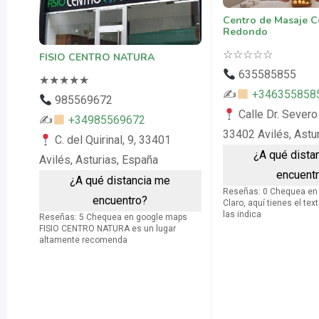
Centro de Masaje C
Redondo
☆
☆
☆
☆
☆
FISIO CENTRO NATURA
635585855
★
★
★
★
★
✍
+346355858
985569672
Calle Dr. Severo
✍
+34985569672
33402 Avilés, Astu
C. del Quirinal, 9, 33401
¿A qué dista
Avilés, Asturias, España
encuent
¿A qué distancia me
Reseñas: 0 Chequea en
encuentro?
Claro, aquí tienes el te
las indica
Reseñas: 5 Chequea en google maps
FISIO CENTRO NATURA es un lugar
altamente recomenda