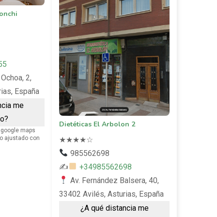
onchi
55
 Ochoa, 2,
rias, España
ncia me
ro?
Dietéticas El Arbolon 2
 google maps
xto ajustado con
★
★
★
★
☆
985562698
✍
+34985562698
Av. Fernández Balsera, 40,
33402 Avilés, Asturias, España
¿A qué distancia me