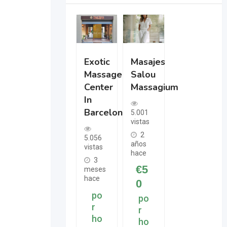
Exotic
Masajes
Massage
Salou
Center
Massagium
In
Barcelona
5.001
vistas
2
5.056
años
vistas
hace
3
€
5
meses
hace
0
po
po
r
r
ho
ho