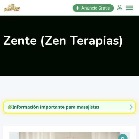
Saltar
Anuncio Gratis
al
contenido
Zente (Zen Terapias)
Información importante para masajistas