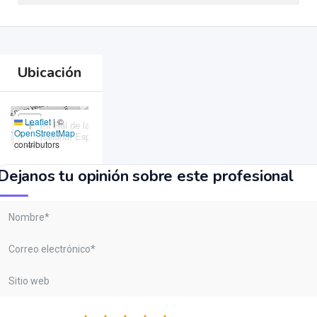
Ubicación
×
Leaflet
|
©
+
Camí Ral de la Mercè, 495, 08302 Mataró,
OpenStreetMap
Barcelona, España,Masajes Barcelona
−
contributors
Dejanos tu opinión sobre este profesional