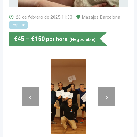
26 de febrero de 2025 11:33
Masajes Barcelona
Popular
€
45
–
€
150
por hora
(Negociable)
‹
›