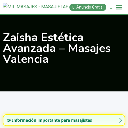
Saltar
Anuncio Gratis
al
contenido
Zaisha Estética
Avanzada – Masajes
Valencia
🧩 Información importante para masajistas