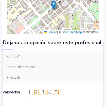
Leaflet
|
©
OpenStreetMap
contributors
Dejanos tu opinión sobre este profesional
1
2
3
4
5
Valoración