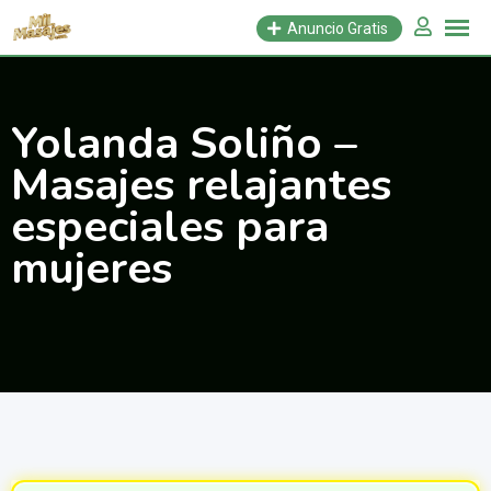
Saltar
Anuncio Gratis
al
contenido
Yolanda Soliño –
Masajes relajantes
especiales para
mujeres