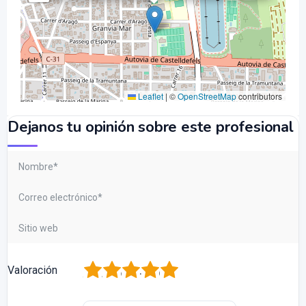
Leaflet
|
©
OpenStreetMap
contributors
Dejanos tu opinión sobre este profesional
1
2
3
4
5
Valoración