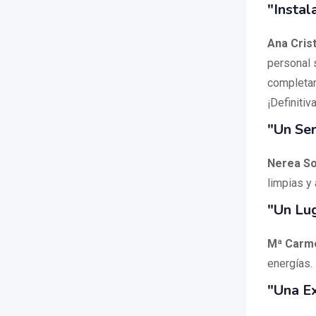
"Instal
Ana Cris
personal 
completam
¡Definiti
"Un Ser
Nerea So
limpias y
"Un Lu
Mª Carm
energías. 
"Una Ex