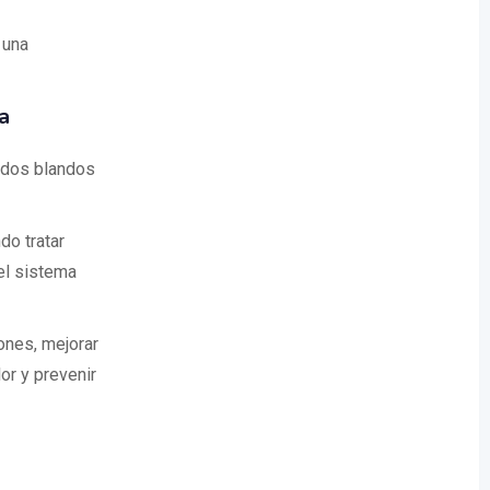
 una
a
jidos blandos
do tratar
el sistema
iones, mejorar
or y prevenir