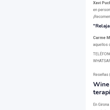
Xavi Puc
en person
¡Recomen
"Relaja
Carme M
aquellos 
TELÉFONO:
WHATSAPP
Reseñas 
Wine 
terap
En Girona