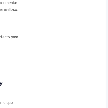
xperimentar
aravilloso.
rfecto para
y
, lo que