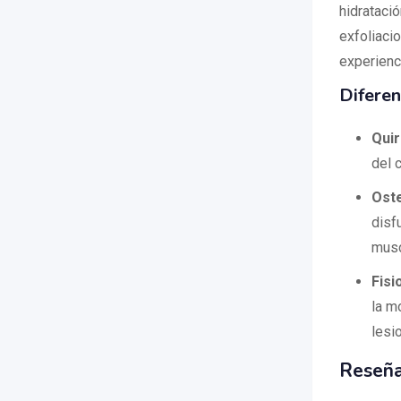
hidratació
exfoliaci
experienci
Diferen
Qui
del 
Ost
disf
musc
Fisi
la m
lesi
Reseña