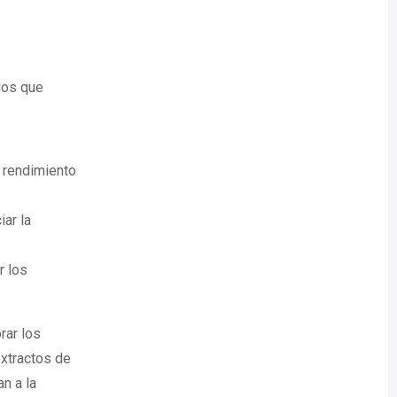
los que
l rendimiento
iar la
r los
rar los
extractos de
n a la