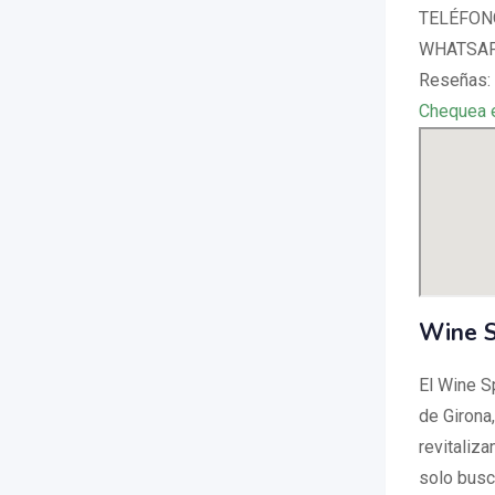
TELÉFONO
WHATSAPP
Reseñas: 
Chequea 
Wine S
El Wine S
de Girona
revitaliz
solo busca