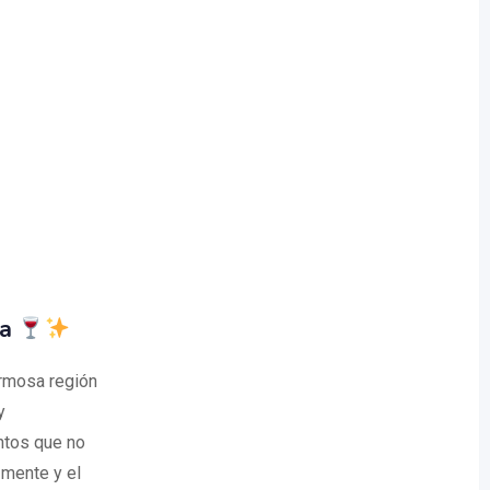
na
ermosa región
y
entos que no
 mente y el