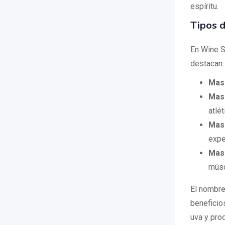
espíritu.
Tipos 
En Wine S
destacan:
Masa
Mas
atlét
Mas
expe
Masa
músc
El nombre
beneficios
uva y pro