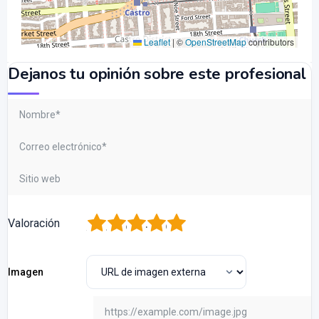
Leaflet
|
©
OpenStreetMap
contributors
Dejanos tu opinión sobre este profesional
1
2
3
4
5
Valoración
Imagen