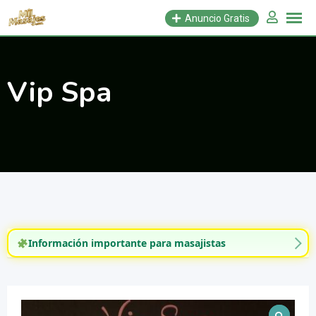
Saltar
Anuncio Gratis
al
contenido
Vip Spa
Información importante para masajistas