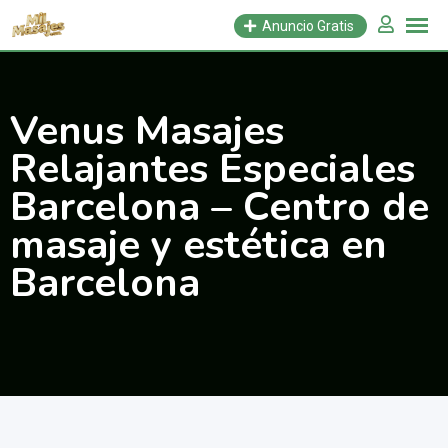
Saltar
Anuncio Gratis
al
contenido
Venus Masajes
Relajantes Especiales
Barcelona – Centro de
masaje y estética en
Barcelona