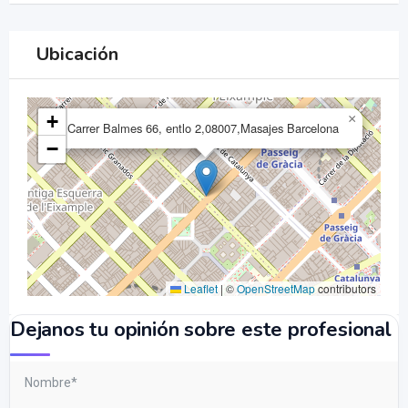
Ubicación
+
×
Carrer Balmes 66, entlo 2,08007,Masajes Barcelona
−
Leaflet
|
©
OpenStreetMap
contributors
Dejanos tu opinión sobre este profesional