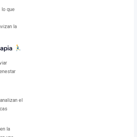
 lo que
vizan la
rapia
viar
ienestar
analizan el
icas
en la