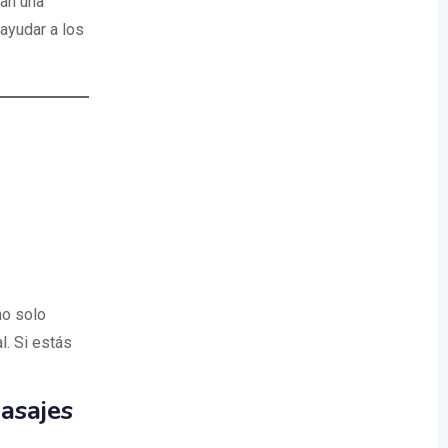
zan una
ayudar a los
no solo
l. Si estás
asajes