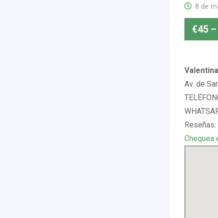
8 de m
€
45
–
Valentina
Av. de Sa
TELÉFONO
WHATSAPP
Reseñas:
Chequea 