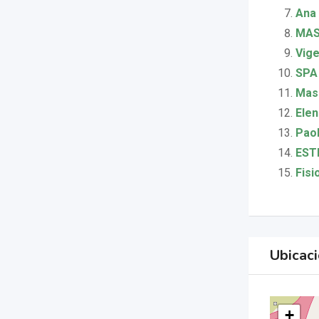
Ana 
MASA
Vige
SPA
Masa
Elen
Paol
ESTÉ
Fisi
Ubicac
+