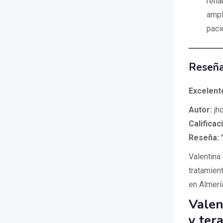
reha
ampl
paci
Reseña
Excelent
Autor:
jho
Calificac
Reseña:
"
Valentina
tratamient
en Almería
Valen
y ter