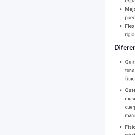
espa
Mejo
pued
Flexi
rigi
Difere
Qui
tens
físic
Oste
musc
cuer
manu
Fisi