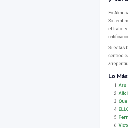
En Almerí
Sin embar
el trato 
calificaci
Si estás 
centros e
arrepenti
Lo Más
Ars 
Alic
Que 
ELLO
Fern
Vict