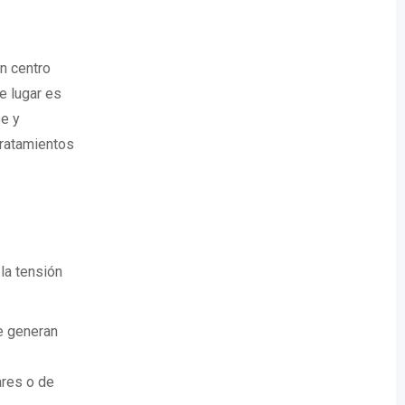
n centro
e lugar es
e y
tratamientos
la tensión
e generan
ares o de