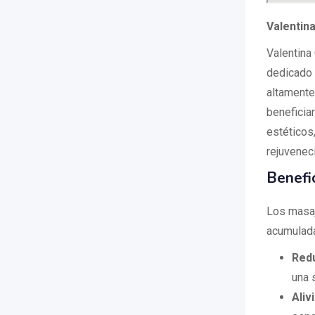
Valentin
Valentina
dedicado 
altamente
beneficia
estéticos
rejuvenec
Benefi
Los masaj
acumulada
Redu
una 
Aliv