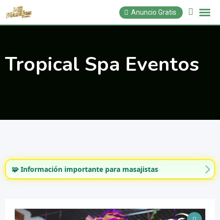
Saltar
Anuncio Gratis
al
contenido
Tropical Spa Eventos
🧩 Información importante para masajistas