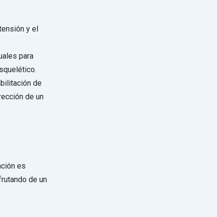
tensión y el
uales para
squelético.
bilitación de
rección de un
nción es
frutando de un