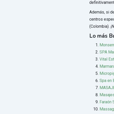
definitivament
Además, si de
centros espe
(Colombia). ¡
Lo más B
Monserr
SPA Mar
Vital Es
Marmar
Micropi
Spa en 
MASAJE
Masajes
Faraón 
Massag