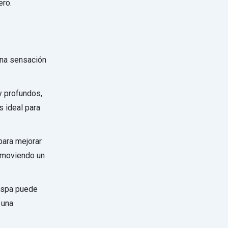
ero.
una sensación
y profundos,
s ideal para
para mejorar
romoviendo un
n spa puede
 una