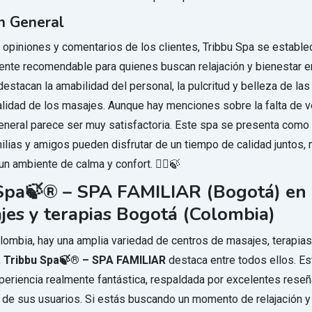
n General
as opiniones y comentarios de los clientes, Tribbu Spa se establ
ente recomendable para quienes buscan relajación y bienestar e
estacan la amabilidad del personal, la pulcritud y belleza de las
alidad de los masajes. Aunque hay menciones sobre la falta de v
eneral parece ser muy satisfactoria. Este spa se presenta como 
ilias y amigos pueden disfrutar de un tiempo de calidad juntos,
n ambiente de calma y confort. 🧘‍♂️🍃
Spa🍃®️ – SPA FAMILIAR (Bogotá) en 
jes y terapias Bogotá (Colombia)
lombia, hay una amplia variedad de centros de masajes, terapias 
,
Tribbu Spa🍃®️ – SPA FAMILIAR
destaca entre todos ellos. Es
periencia realmente fantástica, respaldada por excelentes reseñ
s de sus usuarios. Si estás buscando un momento de relajación y 