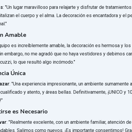
es
: "Un lugar maravilloso para relajarte y disfrutar de tratamiento
italizan el cuerpo y el alma. La decoración es encantadora y el p
al."
ón Amable
equipo es increíblemente amable, la decoración es hermosa y lo
Sin embargo, no me agradó que no haya vestidores y debimos c
acuzzi, lo que resultó algo incómodo."
cia Única
azar
: "Una experiencia impresionante, un ambiente sumamente a
cualificado y atento, y áreas bellas. Definitivamente, ¡UNICO y 
!"
irse es Necesario
var
: "Realmente excelente, con un ambiente familiar, atención de
dables. Salimos como nuevos. ¡Es importante consentirnos! Grac