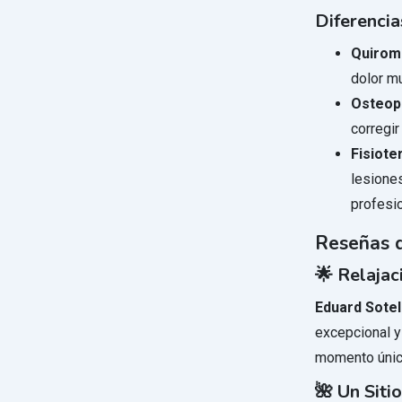
Diferencia
Quirom
dolor mu
Osteop
corregi
Fisiote
lesiones
profesio
Reseñas d
🌟 Relajac
Eduard Sote
excepcional y
momento único
🌺 Un Siti