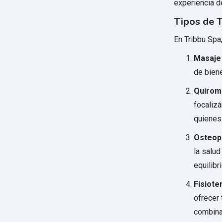
experiencia d
Tipos de 
En Tribbu Spa
Masaje 
de biene
Quirom
focalizá
quienes
Osteop
la salud
equilibr
Fisiote
ofrecer 
combina