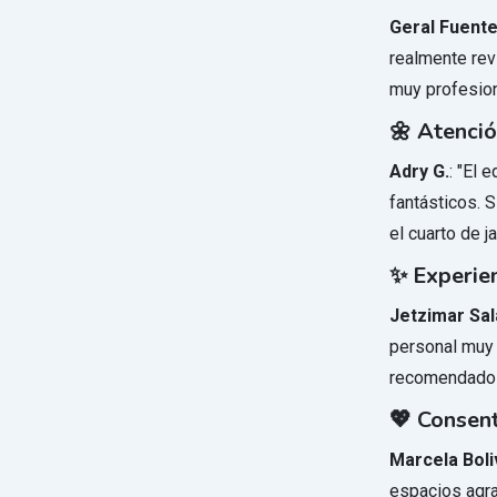
Geral Fuent
realmente rev
muy profesion
🌼 Atenci
Adry G.
: "El 
fantásticos. 
el cuarto de j
✨ Experien
Jetzimar Sal
personal muy 
recomendado
💖 Consent
Marcela Boli
espacios agra