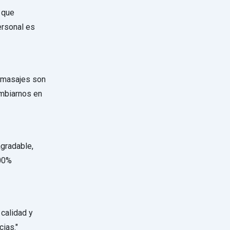
s que
ersonal es
s masajes son
ambiarnos en
gradable,
100%
 calidad y
ias."