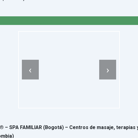
50
por hora
(Negociable)
‹
›
®️ – SPA FAMILIAR (Bogotá) – Centros de masaje, terapias 
ombia)