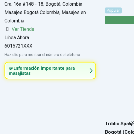
Cra. 16a #148 - 18, Bogotá, Colombia
Popular
Masajes Bogotá Colombia, Masajes en
€
45
–
€
1
Colombia
Ver Tienda
Línea Ahora
6015721XXX
Haz clic para mostrar el número de teléfono
🧩 Información importante para
masajistas
Tribbu Spa🍃
Bogotá (Col