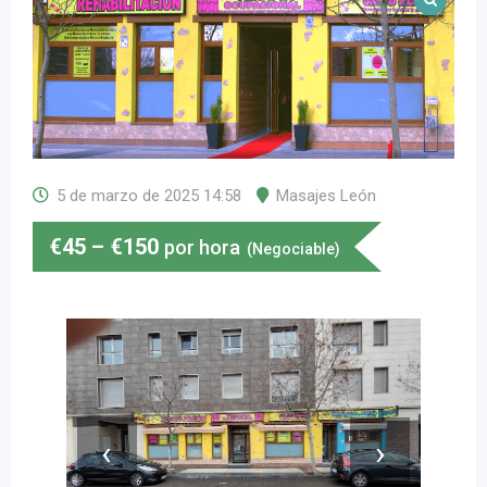
5 de marzo de 2025 14:58
Masajes León
€
45
–
€
150
por hora
(Negociable)
‹
›