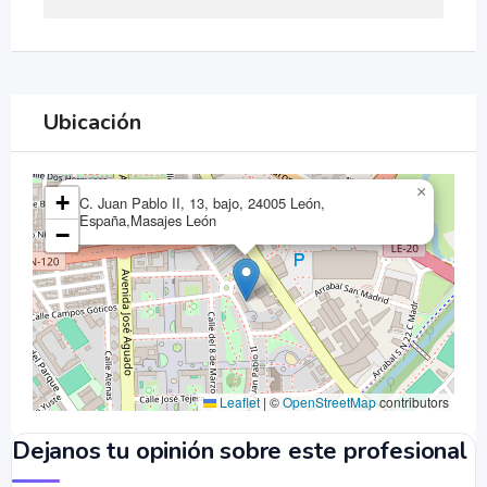
Ubicación
×
+
C. Juan Pablo II, 13, bajo, 24005 León,
España,Masajes León
−
Leaflet
|
©
OpenStreetMap
contributors
Dejanos tu opinión sobre este profesional