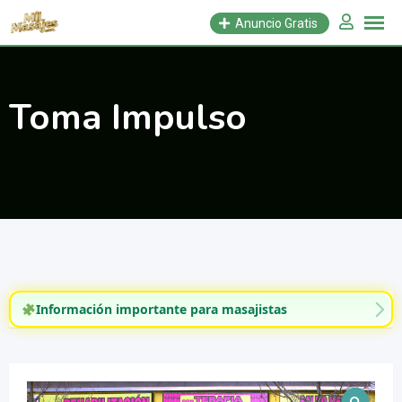
Saltar
Anuncio Gratis
al
contenido
Toma Impulso
Información importante para masajistas