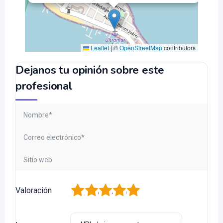
Leaflet
|
©
OpenStreetMap
contributors
Dejanos tu opinión sobre este
profesional
1
2
3
4
5
Valoración