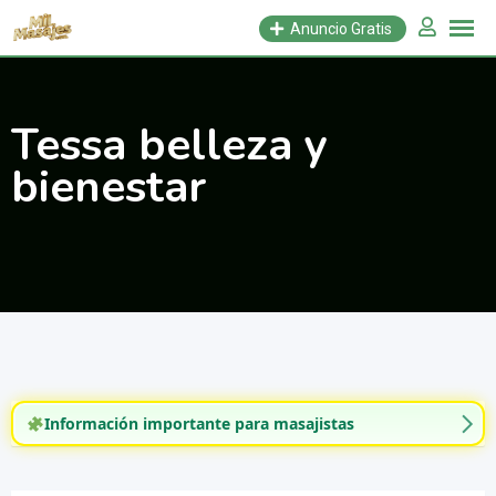
Saltar
Anuncio Gratis
al
contenido
Tessa belleza y
bienestar
Información importante para masajistas