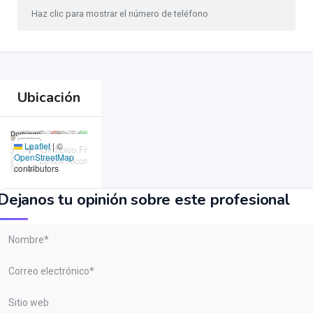
Haz clic para mostrar el número de teléfono
Ubicación
×
Leaflet
|
©
+
C. Olímpico Francisco Fernández Ochoa, 11, Local
OpenStreetMap
3, 28924 Alcorcón, Madrid, España,Masajes Madrid
−
contributors
Dejanos tu opinión sobre este profesional