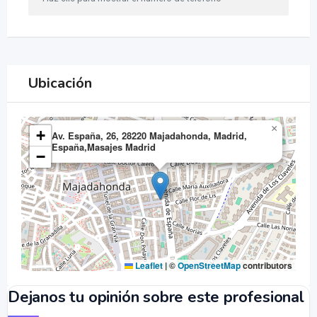
Ubicación
×
+
Av. España, 26, 28220 Majadahonda, Madrid,
España,Masajes Madrid
−
Leaflet
|
©
OpenStreetMap
contributors
Dejanos tu opinión sobre este profesional