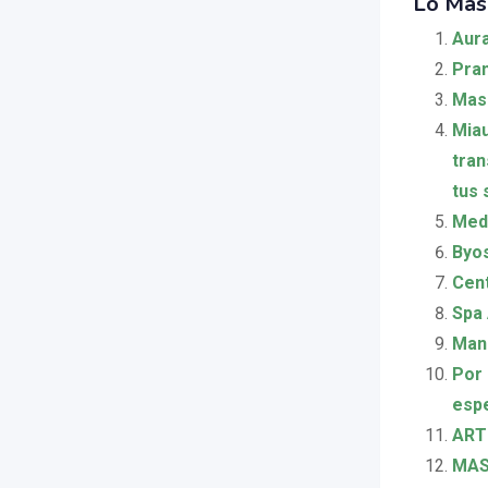
Lo Más
Aur
Pran
Masa
Miau
tran
tus 
Medi
Byos
Cent
Spa 
Mand
Por 
espe
ART 
MAS