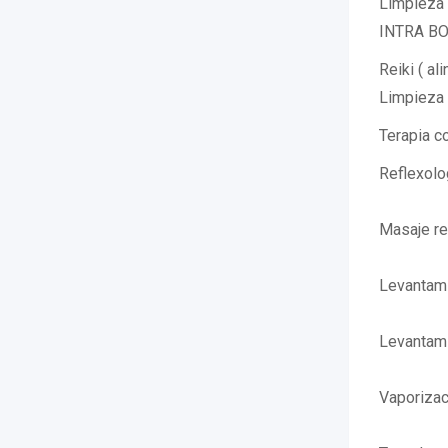
Limpieza 
INTRA BOD
Reiki ( a
Limpieza 
Terapia c
Reflexolo
Masaje re
Levantami
Levantami
Vaporizac