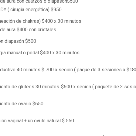
de aura con cuarzos o diapasón$500
Y ( cirugía energética) $950
lineación de chakras) $400 x 30 minutos
de aura $400 con cristales
on diapasón $500
gía manual o podal $400 x 30 minutos
ductivo 40 minutos $ 700 x seción ( paque de 3 sesiones x $18
ento de glúteos 30 minutos..$600 x seción ( paquete de 3 sesi
ento de ovario $650
ión vaginal + un óvulo natural $ 550