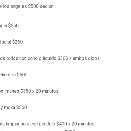
e los angeles $500 seción
apia $550
facial $260
de oidos con cono o líquido $300 x ambos oídos
alientes $600
on imanes $350 x 20 minutos
 y moxa $550
ara limpiar aura con péndulo $400 x 20 minutos