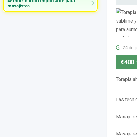
🧩 Información importante para
masajistas
24 de j
€
400
Terapia al
Las técni
Masaje re
Masaje re