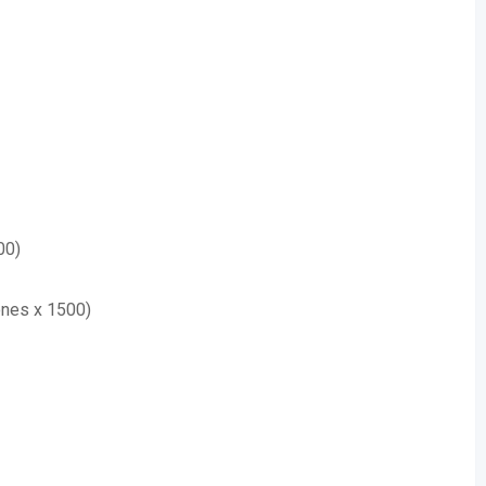
00)
ones x 1500)