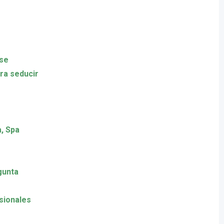
 se
ra seducir
a, Spa
gunta
esionales