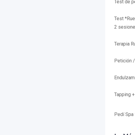
Test de p
Test *Rue
2 sesione
Terapia R
Petición 
Endulzam
Tapping +
Pedí Spa 