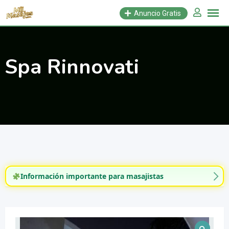
Saltar
Anuncio Gratis
al
contenido
Spa Rinnovati
Información importante para masajistas