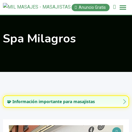
Saltar
Anuncio Gratis
al
contenido
Spa Milagros
🧩 Información importante para masajistas