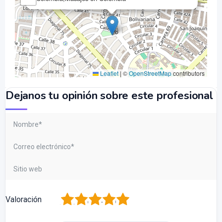
Leaflet
|
©
OpenStreetMap
contributors
Dejanos tu opinión sobre este profesional
1
2
3
4
5
Valoración