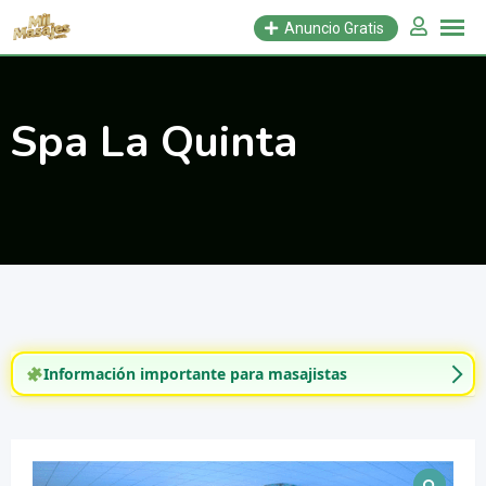
Saltar
Anuncio Gratis
al
contenido
Spa La Quinta
Información importante para masajistas