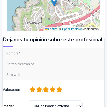
Leaflet
|
©
OpenStreetMap
contributors
Dejanos tu opinión sobre este profesional
1
2
3
4
5
Valoración
Imagen