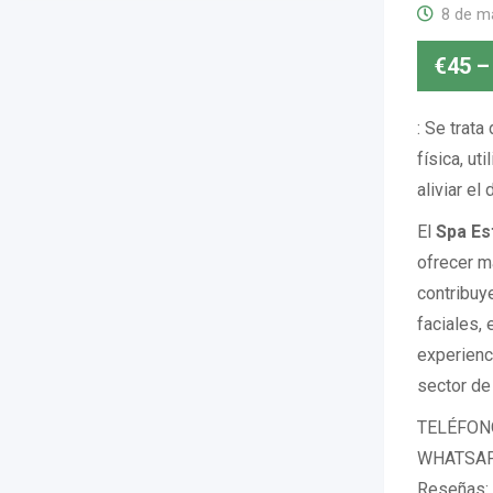
8 de m
€
45
–
: Se trata
física, ut
aliviar el 
El
Spa Es
ofrecer m
contribuy
faciales,
experienci
sector de 
TELÉFONO
WHATSAPP
Reseñas: 