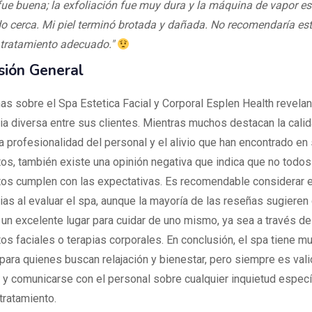
 fue buena; la exfoliación fue muy dura y la máquina de vapor e
 cerca. Mi piel terminó brotada y dañada. No recomendaría este
tratamiento adecuado."
sión General
as sobre el Spa Estetica Facial y Corporal Esplen Health revelan
ia diversa entre sus clientes. Mientras muchos destacan la calid
la profesionalidad del personal y el alivio que han encontrado en
tos, también existe una opinión negativa que indica que no todos
tos cumplen con las expectativas. Es recomendable considerar 
ias al evaluar el spa, aunque la mayoría de las reseñas sugieren
 un excelente lugar para cuidar de uno mismo, ya sea a través d
tos faciales o terapias corporales. En conclusión, el spa tiene m
 para quienes buscan relajación y bienestar, pero siempre es val
r y comunicarse con el personal sobre cualquier inquietud especí
 tratamiento.