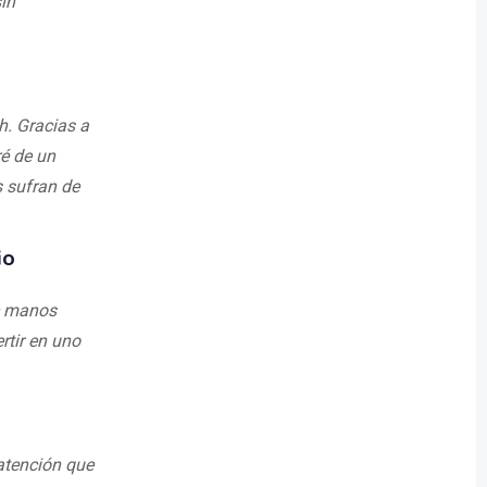
in
h. Gracias a
ré de un
 sufran de
io
de manos
rtir en uno
 atención que