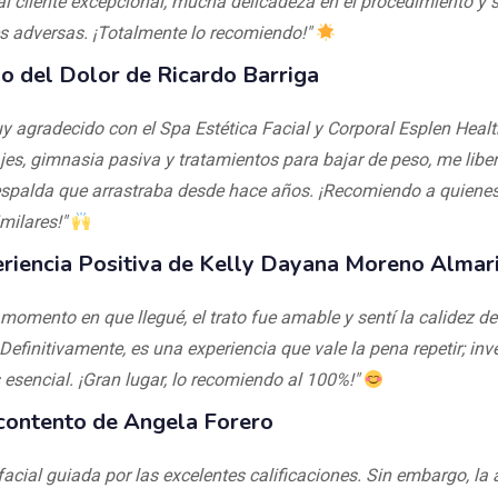
al cliente excepcional, mucha delicadeza en el procedimiento y s
s adversas. ¡Totalmente lo recomiendo!"
io del Dolor de Ricardo Barriga
y agradecido con el Spa Estética Facial y Corporal Esplen Healt
es, gimnasia pasiva y tratamientos para bajar de peso, me libe
espalda que arrastraba desde hace años. ¡Recomiendo a quienes
milares!"
riencia Positiva de Kelly Dayana Moreno Almar
 momento en que llegué, el trato fue amable y sentí la calidez 
Definitivamente, es una experiencia que vale la pena repetir; inve
esencial. ¡Gran lugar, lo recomiendo al 100%!"
ontento de Angela Forero
facial guiada por las excelentes calificaciones. Sin embargo, la