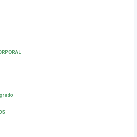
CORPORAL
 grado
COS