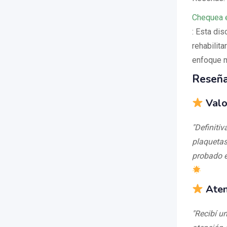
Chequea 
: Esta dis
rehabilit
enfoque m
Reseña
Valo
"Definiti
plaquetas.
probado e
Aten
"Recibí u