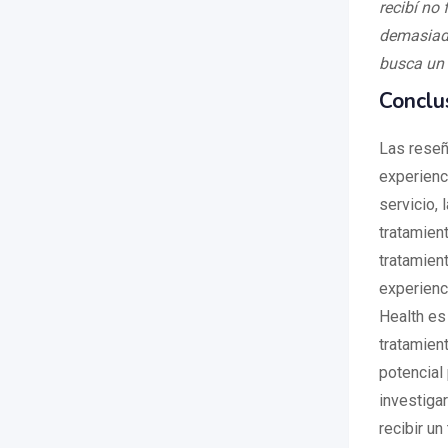
recibí no
demasiado
busca un 
Conclu
Las reseñ
experienc
servicio, 
tratamien
tratamien
experienc
Health es
tratamien
potencial
investiga
recibir un