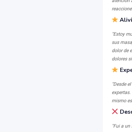
atención 
reaccione
Aliv
"Estoy mu
sus masaj
dolor de 
dolores si
Expe
"Desde el
expertas. 
mismo es 
Desc
"Fui a un 