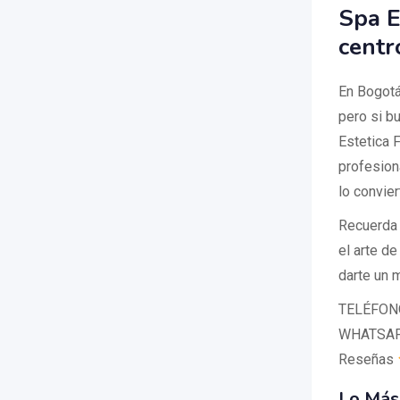
Spa E
centr
En Bogotá
pero si b
Estetica 
profesion
lo convie
Recuerda 
el arte d
darte un 
TELÉFONO
WHATSAPP
Reseñas
Lo Más