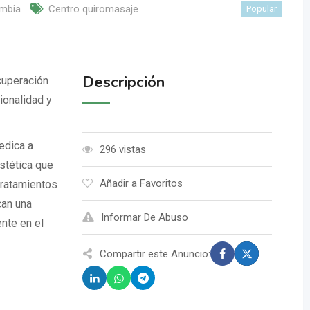
mbia
Centro quiromasaje
Popular
Descripción
ecuperación
cionalidad y
edica a
296 vistas
stética que
Añadir a Favoritos
tratamientos
can una
Informar De Abuso
ente en el
Compartir este Anuncio: