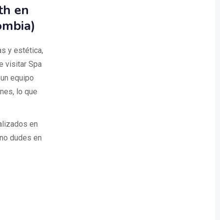
th en
ombia)
s y estética,
 visitar Spa
 un equipo
nes, lo que
alizados en
 no dudes en