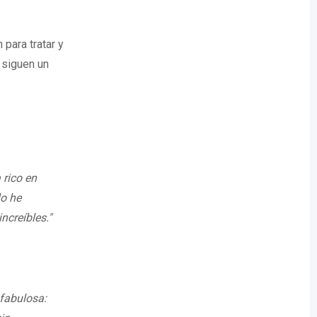
 para tratar y
 siguen un
 rico en
lo he
ncreíbles."
 fabulosa: