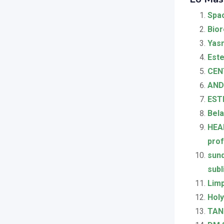
Spac
Bior
Yasm
Este
CEN
AND
EST
Bela
HEAL
prof
sund
sub
Limp
Holy
TAN