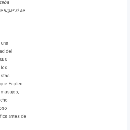
staba
 lugar si se
 una
ad del
 sus
 los
estas
 que Esplen
e masajes,
ucho
ioso
fica antes de