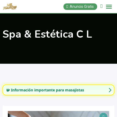
Saltar
Anuncio Gratis
al
contenido
Spa & Estética C L
🧩 Información importante para masajistas