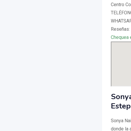
Centro Co
TELÉFONO
WHATSAPP
Reseñas:
Chequea 
Sonya
Estep
Sonya Nai
donde la a