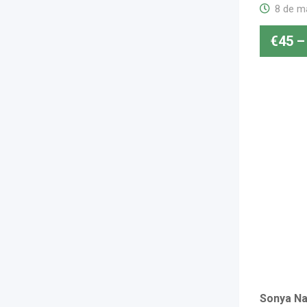
8 de m
€
45
–
Sonya Na