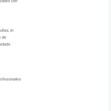
ciales con
uñas, el
s de
uidado
profesionales