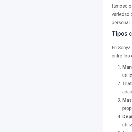
famoso po
variedad d
personal.
Tipos 
En Sonya 
entre los 
Mani
util
Trat
adap
Masa
prop
Depi
util