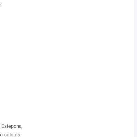
a
 Estepona,
no solo es