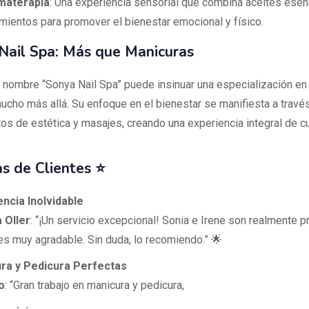
materapia
: Una experiencia sensorial que combina aceites esen
amientos para promover el bienestar emocional y físico.
Nail Spa: Más que Manicuras
 nombre “Sonya Nail Spa” puede insinuar una especialización en 
mucho más allá. Su enfoque en el bienestar se manifiesta a travé
tos de estética y masajes, creando una experiencia integral de c
s de Clientes ⭐
encia Inolvidable
 Oller
: “¡Un servicio excepcional! Sonia e Irene son realmente 
 es muy agradable. Sin duda, lo recomiendo.” 🌟
ura y Pedicura Perfectas
o
: “Gran trabajo en manicura y pedicura,