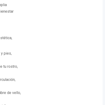
plia
bienestar
stética,
y pies,
e tu rostro,
irculación,
ibre de vello,