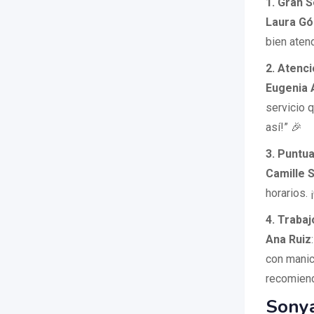
1. Gran S
Laura G
bien aten
2. Atenc
Eugenia 
servicio 
así!” 🎉
3. Puntua
Camille 
horarios. 
4. Traba
Ana Ruiz
con manic
recomiend
Sonya