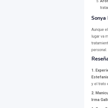
Aro
trat
Sonya 
Aunque el
lugar va 
tratamien
personal.
Reseña
1. Experi
Estefania
y el trato
2. Manic
Irma Gall