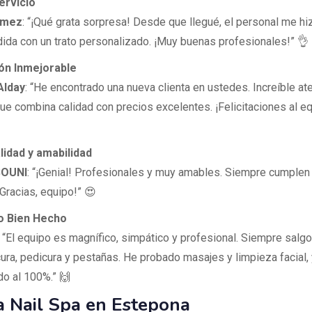
ervicio
ómez
: “¡Qué grata sorpresa! Desde que llegué, el personal me hi
dida con un trato personalizado. ¡Muy buenas profesionales!” 👌
ión Inmejorable
Alday
: “He encontrado una nueva clienta en ustedes. Increíble at
que combina calidad con precios excelentes. ¡Felicitaciones al eq
lidad y amabilidad
SOUNI
: “¡Genial! Profesionales y muy amables. Siempre cumplen
¡Gracias, equipo!” 😍
jo Bien Hecho
: “El equipo es magnífico, simpático y profesional. Siempre salg
ura, pedicura y pestañas. He probado masajes y limpieza facial, 
o al 100%.” 🙌
 Nail Spa en Estepona