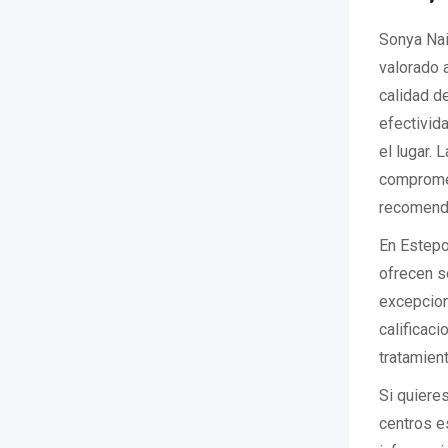
Sonya Nai
valorado a
calidad d
efectivid
el lugar. 
compromet
recomenda
En Estepo
ofrecen s
excepcion
calificac
tratamient
Si quieres
centros e