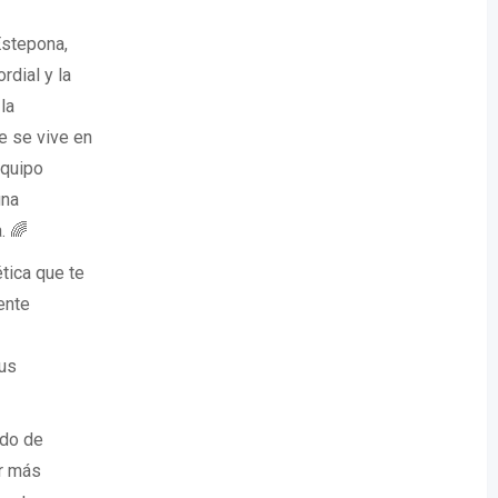
Estepona,
rdial y la
la
e se vive en
equipo
una
. 🌈
tica que te
ente
sus
ado de
r más