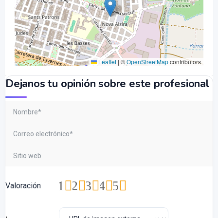
Leaflet
|
©
OpenStreetMap
contributors
Dejanos tu opinión sobre este profesional
1
2
3
4
5
Valoración