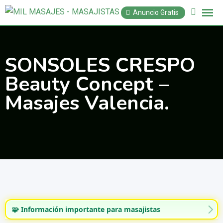
Saltar
Anuncio Gratis
al
contenido
SONSOLES CRESPO
Beauty Concept –
Masajes Valencia.
🧩 Información importante para masajistas