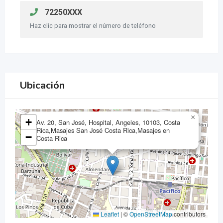
72250XXX
Haz clic para mostrar el número de teléfono
Ubicación
×
+
Av. 20, San José, Hospital, Angeles, 10103, Costa
Rica,Masajes San José Costa Rica,Masajes en
−
Costa Rica
Leaflet
|
©
OpenStreetMap
contributors