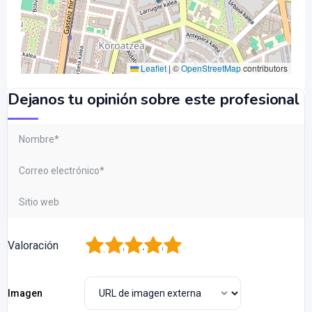
Leaflet
|
©
OpenStreetMap
contributors
Dejanos tu opinión sobre este profesional
1
2
3
4
5
Valoración
Imagen