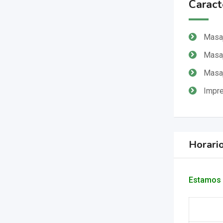
Caracte
Masaj
Masaj
Masaj
Impre
Horari
Estamos 