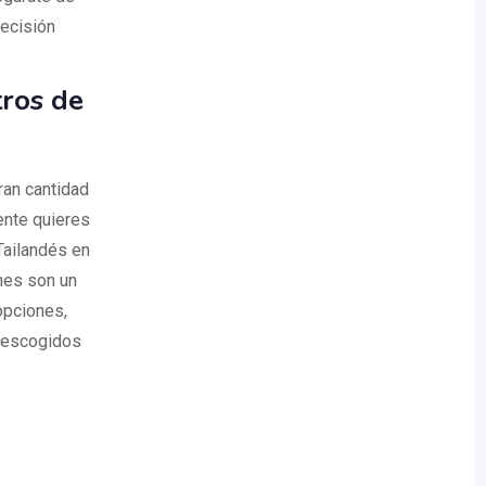
decisión
tros de
ran cantidad
ente quieres
Tailandés en
nes son un
opciones,
s escogidos