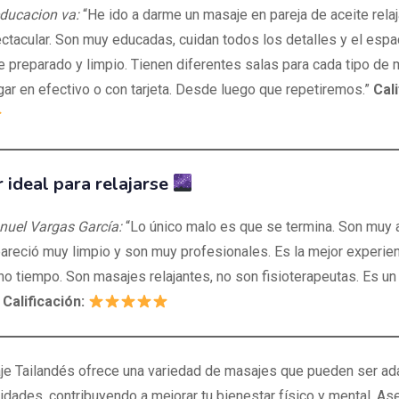
ducacion va:
“He ido a darme un masaje en pareja de aceite relaj
ctacular. Son muy educadas, cuidan todos los detalles y el espa
e preparado y limpio. Tienen diferentes salas para cada tipo de 
ar en efectivo o con tarjeta. Desde luego que repetiremos.”
Cal
r ideal para relajarse
nuel Vargas García:
“Lo único malo es que se termina. Son muy 
pareció muy limpio y son muy profesionales. Es la mejor experie
o tiempo. Son masajes relajantes, no son fisioterapeutas. Es un 
”
Calificación:
e Tailandés ofrece una variedad de masajes que pueden ser ad
idades, contribuyendo a mejorar tu bienestar físico y mental. As