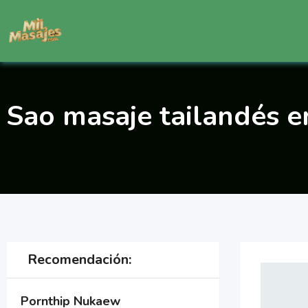
Saltar
al
contenido
Sao masaje tailandés e
Recomendación:
Pornthip Nukaew