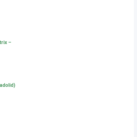
rix –
adolid)