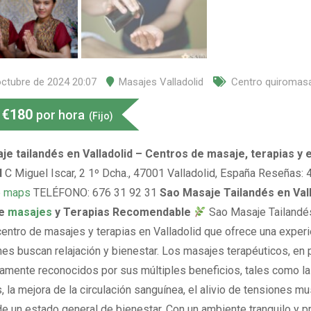
octubre de 2024 20:07
Masajes Valladolid
Centro quiromas
€
180
por hora
(Fijo)
e tailandés en Valladolid – Centros de masaje, terapias y 
d
C Miguel Iscar, 2 1º Dcha., 47001 Valladolid, España Reseñas: 
e maps
TELÉFONO: 676 31 92 31
Sao Masaje Tailandés en Vall
de
masajes
y Terapias Recomendable
Sao Masaje Tailandé
entro de masajes y terapias en Valladolid que ofrece una experi
es buscan relajación y bienestar. Los masajes terapéuticos, en pa
amente reconocidos por sus múltiples beneficios, tales como la
, la mejora de la circulación sanguínea, el alivio de tensiones mu
e un estado general de bienestar. Con un ambiente tranquilo y p