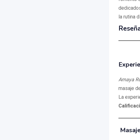
dedicados
la rutina 
Reseñ
Experie
Amaya Rod
masaje de
La experi
Calificac
Masaje 