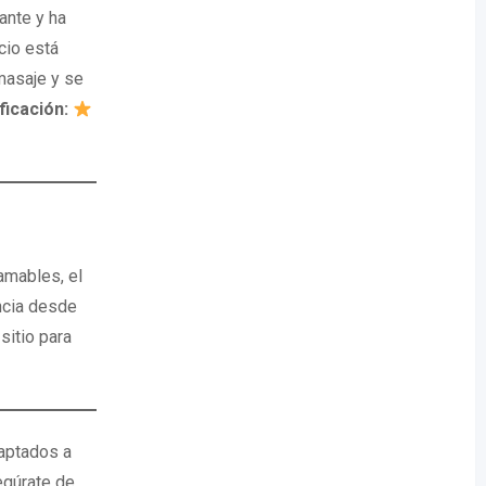
ante y ha
cio está
masaje y se
ificación:
amables, el
ncia desde
sitio para
aptados a
egúrate de