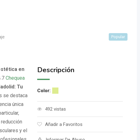
aje
Popular
Descripción
estética en
4.7
Chequea
adolid: Tu
Color
:
s se destaca
encia única
492 vistas
rticular,
 reducción
Añadir a Favoritos
sculares y el
rofesionales
Informar De Abuso