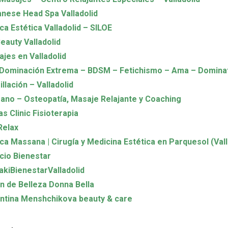
nese Head Spa Valladolid
ica Estética Valladolid – SILOE
eauty Valladolid
jes en Valladolid
Dominación Extrema – BDSM – Fetichismo – Ama – Dominat
llación – Valladolid
no – Osteopatía, Masaje Relajante y Coaching
as Clinic Fisioterapia
Relax
ica Massana | Cirugía y Medicina Estética en Parquesol (Vall
cio Bienestar
kiBienestarValladolid
n de Belleza Donna Bella
ntina Menshchikova beauty & care