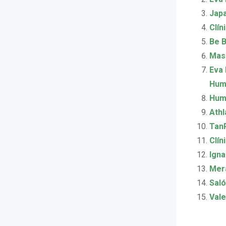
Japa
Clín
Be B
Masa
Eva 
Humi
Huma
Athl
Tan
Clín
Igna
Mera
Saló
Vale