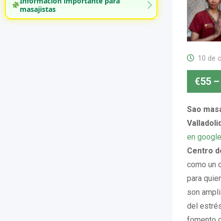
Información importante para
masajistas
10 de 
€
55
–
Sao masaj
Valladoli
en googl
Centro 
como un c
para quien
son ampli
del estrés
fomento d