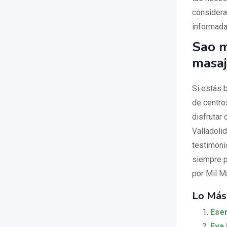
considera
informada.
Sao m
masaj
Si estás b
de centro
disfrutar
Valladoli
testimoni
siempre p
por Mil M
Lo Más
Esen
Eva 