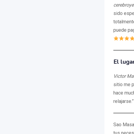
cerebroye
sido espe
totalment
puede pag
El luga
Victor Ma
sitio me 
hace much
relajarse.
Sao Masaj
tus neces