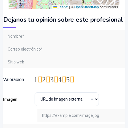
Leaflet
|
©
OpenStreetMap
contributors
Dejanos tu opinión sobre este profesional
1
2
3
4
5
Valoración
Imagen