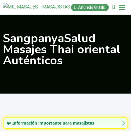
Saltar
Anuncio Gratis
al
contenido
SangpanyaSalud
Masajes Thai oriental
Auténticos
🧩 Información importante para masajistas