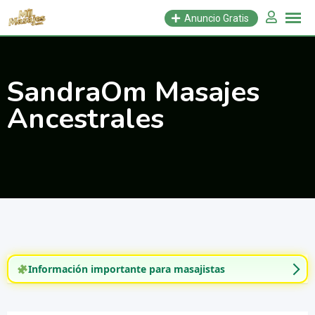
Saltar
Anuncio Gratis
al
contenido
SandraOm Masajes
Ancestrales
Información importante para masajistas