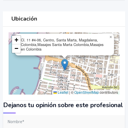
Ubicación
×
+
Cl. 11 #4-06, Centro, Santa Marta, Magdalena,
Colombia,Masajes Santa Marta Colombia,Masajes
−
en Colombia
Leaflet
|
©
OpenStreetMap
contributors
Dejanos tu opinión sobre este profesional