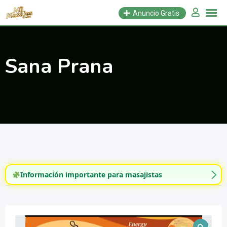
Saltar
Anuncio Gratis
al
contenido
Sana Prana
Información importante para masajistas