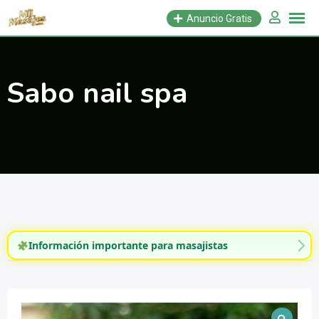
Saltar
Anuncio Gratis
al
contenido
Sabo nail spa
Información importante para masajistas